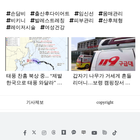
손담비
출산후다이어트
임신선
몸매관리
비키니
발레스트레칭
피부관리
산후체형
레이저시술
여성건강
탑
라
인
태풍 찬홈 북상 중... “제발
갑자기 나무가 거세게 흔들
한국으로 태풍 와달라” 말
리더니…보령 캠핑장서 일
나오는 이유
가족 등 7명 병원행
기사제보
copyright
저
페
인
위
틱
작
이
스
키
톡