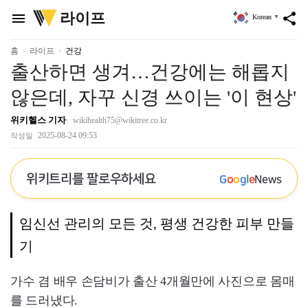
위
라이프
menu
share
Korean
▼
키
트
리
홈
라이프
건강
출산하면 생겨…건강에는 해롭지
않은데, 자꾸 신경 쓰이는 '이 현상'
위키헬스 기자
wikihealth75@wikitree.co.kr
2025-08-24 09:53
작성일
위키트리를 팔로우하세요
G
o
o
g
l
e
News
임신선 관리의 모든 것, 평생 건강한 피부 만들
기
가수 겸 배우 손담비가 출산 4개월만에 사진으로 몸매
를 드러냈다.