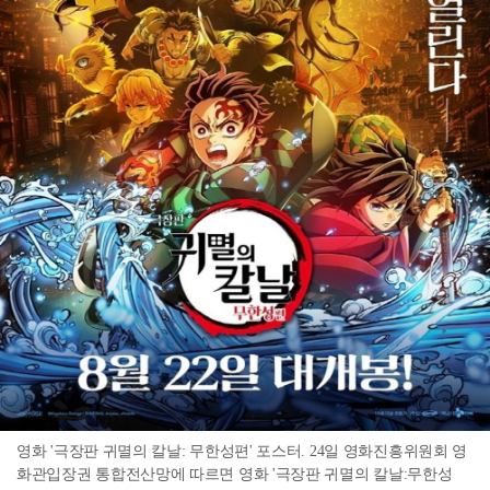
영화 '극장판 귀멸의 칼날: 무한성편' 포스터. 24일 영화진흥위원회 영
화관입장권 통합전산망에 따르면 영화 '극장판 귀멸의 칼날:무한성