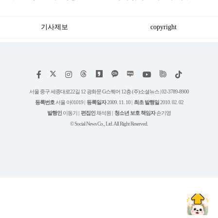
만 흥행 영화
릭스 상륙하는 '이 영화'
기사제보
copyright
저
페
인
위
틱
작
이
스
키
톡
권
스
타
트
서울 중구 세종대로22길 12 광화문 G스퀘어 12층 (주)소셜뉴스 | 02-3789-8900
정
북
그
리
보
등록번호
서울 아01019 |
등록일자
2009. 11. 10 |
최초 발행일
2010. 02. 02
램
유
튜
발행인
이동기 |
편집인
채석원 |
청소년 보호 책임자
손기영
브
© Social News Co., Ltd. All Right Reserved.