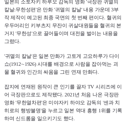
일본의 소토자키 하루오 감독의 영화 '극장판 귀멸의
칼날:무한성편'은 만화 '귀멸의 칼날' 내용 가운데 3부
작 제작이 예고된 최종 국면의 첫 번째 편이다. 혈귀의
우두머리인 키부츠지 무잔이 귀살대원들을 혈귀의 본
거지 '무한성'으로 끌어들이며 대전을 벌이는 내용을
그렸다.
'귀멸의 칼날'은 일본 만화가 고토게 고요하루가 다이
쇼(1912∼1926) 시대를 배경으로 사람을 잡아먹는 괴
물 혈귀와 인간의 싸움을 그린 연재 만화다.
잡지에 연재된 원작이 큰 인기를 끌자 TV 시리즈에 이
어 극장판으로도 제작됐다. 2021년 처음 나온 극장판
영화 '무한열차편'은 미야자키 하야오 감독의 '센과 치
히로의 행방불명'을 누르고 일본 역대 흥행 1위를 기록
하며 신드롬을 일으키기도 했다.