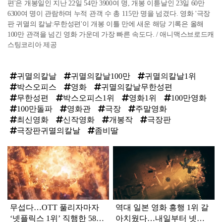
편'은 개봉일인 지난 22일 54만 3900여 명, 개봉 이튿날인 23일 60만
6300여 명이 관람하며 누적 관객 수 총 115만 명을 넘겼다. 영화 '극장
판 귀멸의 칼날:무한성편'이 개봉 이틀 만에 새운 해당 기록은 올해
100만 관객을 넘긴 영화 가운데 가장 빠른 속도다. / 애니맥스브로드캐
스팅코리아 제공
귀멸의칼날
귀멸의칼날100만
귀멸의칼날1위
박스오피스
영화
귀멸의칼날무한성편
무한성편
박스오피스1위
영화1위
100만영화
100만돌파
영화관
극장
주말영화
최신영화
신작영화
개봉작
극장판
극장판귀멸의칼날
좀비딸
탑
라
인
무섭다…OTT 풀리자마자
역대 일본 영화 흥행 1위 갈
‘넷플릭스 1위’ 직행한 580
아치웠다…내일부터 넷플