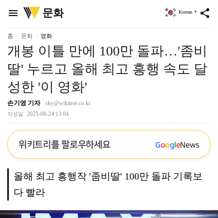
위
문화
menu
share
Korean
▼
키
트
리
홈
문화
영화
개봉 이틀 만에 100만 돌파…'좀비
딸' 누르고 올해 최고 흥행 속도 달
성한 '이 영화'
손기영 기자
sky@wikitree.co.kr
2025-08-24 13:04
작성일
위키트리를 팔로우하세요
G
o
o
g
l
e
News
올해 최고 흥행작 '좀비딸' 100만 돌파 기록보
다 빨라