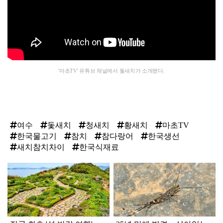
'마초TV' 유튜브 채널에서 돛새치가 소개됐다.
여수
돛새치
청새치
황새치
마초TV
한국물고기
참치
참다랑어
한국생선
새치참치차이
한국식재료
탑
라
인