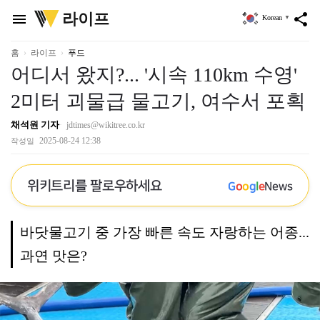
위
라이프
menu
share
Korean
▼
키
트
리
홈
라이프
푸드
어디서 왔지?... '시속 110km 수영'
2미터 괴물급 물고기, 여수서 포획
채석원 기자
jdtimes@wikitree.co.kr
2025-08-24 12:38
작성일
위키트리를 팔로우하세요
G
o
o
g
l
e
News
바닷물고기 중 가장 빠른 속도 자랑하는 어종...
과연 맛은?