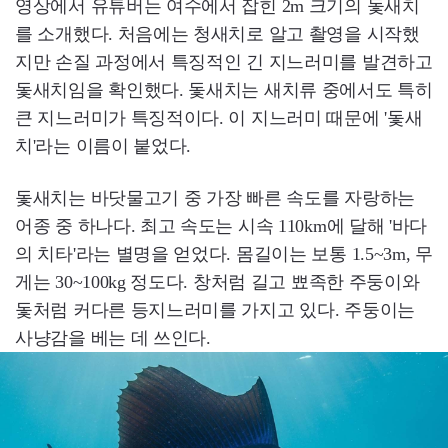
영상에서 유튜버는 여수에서 잡힌 2m 크기의 돛새치
를 소개했다. 처음에는 청새치로 알고 촬영을 시작했
지만 손질 과정에서 특징적인 긴 지느러미를 발견하고
돛새치임을 확인했다. 돛새치는 새치류 중에서도 특히
큰 지느러미가 특징적이다. 이 지느러미 때문에 '돛새
치'라는 이름이 붙었다.
돛새치는 바닷물고기 중 가장 빠른 속도를 자랑하는
어종 중 하나다. 최고 속도는 시속 110km에 달해 '바다
의 치타'라는 별명을 얻었다. 몸길이는 보통 1.5~3m, 무
게는 30~100kg 정도다. 창처럼 길고 뾰족한 주둥이와
돛처럼 커다른 등지느러미를 가지고 있다. 주둥이는
사냥감을 베는 데 쓰인다.