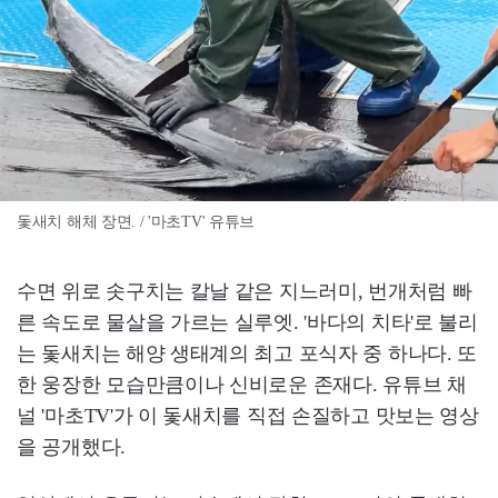
돛새치 해체 장면. / '마초TV' 유튜브
수면 위로 솟구치는 칼날 같은 지느러미, 번개처럼 빠
른 속도로 물살을 가르는 실루엣. '바다의 치타'로 불리
는 돛새치는 해양 생태계의 최고 포식자 중 하나다. 또
한 웅장한 모습만큼이나 신비로운 존재다. 유튜브 채
널 '마초TV'가 이 돛새치를 직접 손질하고 맛보는 영상
을 공개했다.