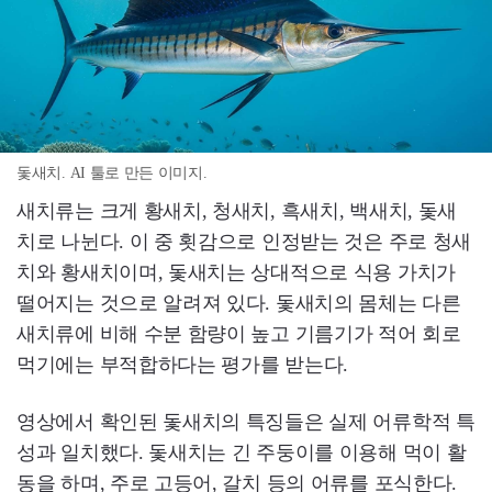
돛새치. AI 툴로 만든 이미지.
새치류는 크게 황새치, 청새치, 흑새치, 백새치, 돛새
치로 나뉜다. 이 중 횟감으로 인정받는 것은 주로 청새
치와 황새치이며, 돛새치는 상대적으로 식용 가치가
떨어지는 것으로 알려져 있다. 돛새치의 몸체는 다른
새치류에 비해 수분 함량이 높고 기름기가 적어 회로
먹기에는 부적합하다는 평가를 받는다.
영상에서 확인된 돛새치의 특징들은 실제 어류학적 특
성과 일치했다. 돛새치는 긴 주둥이를 이용해 먹이 활
동을 하며, 주로 고등어, 갈치 등의 어류를 포식한다.