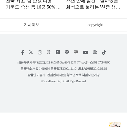
전국 최초 '섬 반값 여행'…
25년 만에 발견…살아있는
거문도·쑥섬 등 16곳 50% 환
화석으로 불리는 '신종 생물'
급
정체
기사제보
copyright
저
페
인
위
틱
작
이
스
키
톡
권
스
타
트
서울 중구 세종대로22길 12 광화문 G스퀘어 12층 (주)소셜뉴스 | 02-3789-8900
정
북
그
리
보
등록번호
서울 아01019 |
등록일자
2009. 11. 10 |
최초 발행일
2010. 02. 02
램
유
튜
발행인
이동기 |
편집인
채석원 |
청소년 보호 책임자
손기영
브
© Social News Co., Ltd. All Right Reserved.