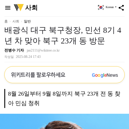
위
사회
menu
share
Korean
▼
키
트
리
홈
사회
일반
배광식 대구 북구청장, 민선 8기 4
년 차 맞아 북구 23개 동 방문
전병수 기자
jan2111@wikitree.co.kr
2025-08-24 17:43
작성일
위키트리를 팔로우하세요
G
o
o
g
l
e
News
8월 26일부터 9월 8일까지 북구 23개 전 동 찾
아 민심 청취