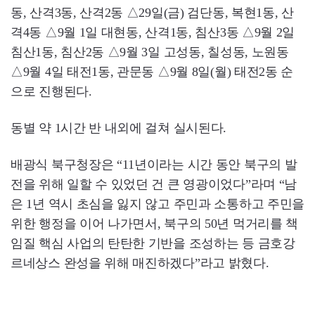
동, 산격3동, 산격2동 △29일(금) 검단동, 복현1동, 산
격4동 △9월 1일 대현동, 산격1동, 침산3동 △9월 2일
침산1동, 침산2동 △9월 3일 고성동, 칠성동, 노원동
△9월 4일 태전1동, 관문동 △9월 8일(월) 태전2동 순
으로 진행된다.
동별 약 1시간 반 내외에 걸쳐 실시된다.
배광식 북구청장은 “11년이라는 시간 동안 북구의 발
전을 위해 일할 수 있었던 건 큰 영광이었다”라며 “남
은 1년 역시 초심을 잃지 않고 주민과 소통하고 주민을
위한 행정을 이어 나가면서, 북구의 50년 먹거리를 책
임질 핵심 사업의 탄탄한 기반을 조성하는 등 금호강
르네상스 완성을 위해 매진하겠다”라고 밝혔다.