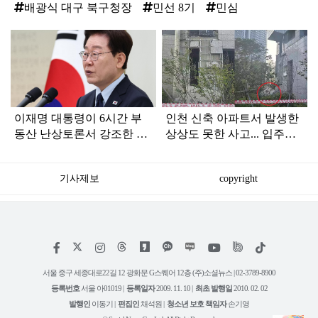
배광식 대구 북구청장
민선 8기
민심
탑
라
인
이재명 대통령이 6시간 부
인천 신축 아파트서 발생한
동산 난상토론서 강조한 내
상상도 못한 사고... 입주민
용... 13일 최종 대책 발표되
아닌 사람들마저 '충격'
나
기사제보
copyright
저
페
인
위
틱
작
이
스
키
톡
권
스
타
트
서울 중구 세종대로22길 12 광화문 G스퀘어 12층 (주)소셜뉴스 | 02-3789-8900
정
북
그
리
보
등록번호
서울 아01019 |
등록일자
2009. 11. 10 |
최초 발행일
2010. 02. 02
램
유
튜
발행인
이동기 |
편집인
채석원 |
청소년 보호 책임자
손기영
브