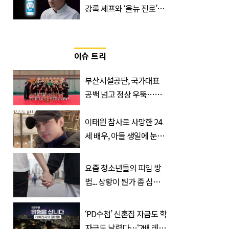
강록 셰프와 ‘올뉴 진로’의
만남
이슈 트리
부산시설공단, 국가대표
공백 넘고 정상 우뚝…디
비전리그 우승컵 품었다
이태원 참사로 사망한 24
세 배우, 아들 생일에 눈물
쏟은 어머니
요즘 청소년들의 피임 방
법... 상황이 뭔가 좀 심각
한 것 같다
‘PD수첩’ 신혼집 자금도 학
자금도 날렸다…‘2배 레버