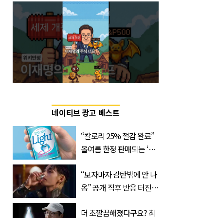
네이티브 광고 베스트
“칼로리 25% 절감 완료”
올여름 한정 판매되는 ‘최
저 칼로리 소주’ 나왔다
“보자마자 감탄밖에 안 나
옴” 공개 직후 반응 터진
진로 뷔 캠페인 영상
더 초깔끔해졌다구요? 최