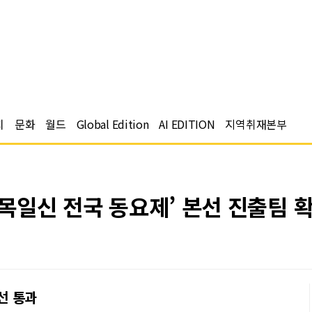
치
문화
월드
Global Edition
AI EDITION
지역취재본부
회 목일신 전국 동요제’ 본선 진출팀 
선 통과