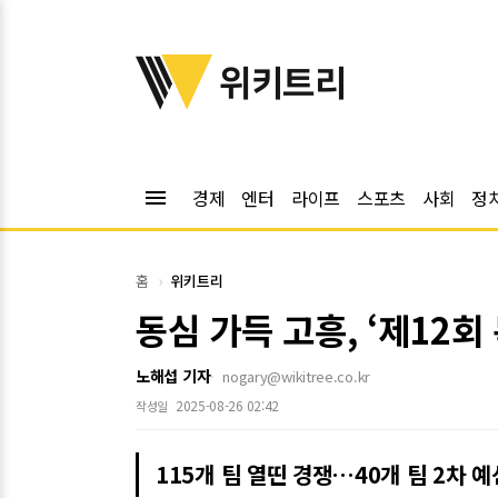
위키트리
위키트리
menu
경제
엔터
라이프
스포츠
사회
정
홈
위키트리
동심 가득 고흥, ‘제12
노해섭 기자
nogary@wikitree.co.kr
2025-08-26 02:42
작성일
115개 팀 열띤 경쟁…40개 팀 2차 예