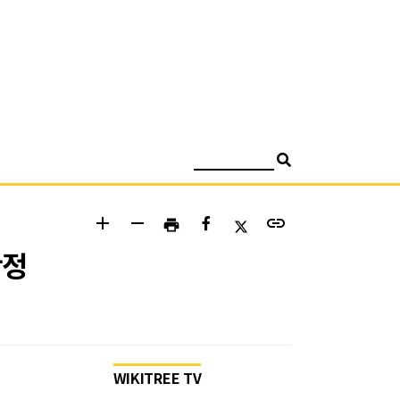
검색
add
remove
link
print
확정
WIKITREE TV