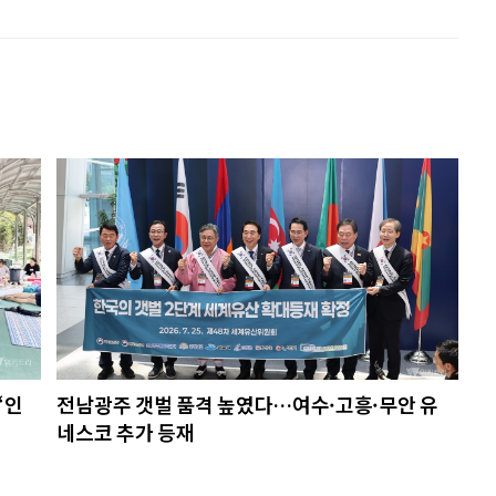
‘인
전남광주 갯벌 품격 높였다…여수·고흥·무안 유
네스코 추가 등재