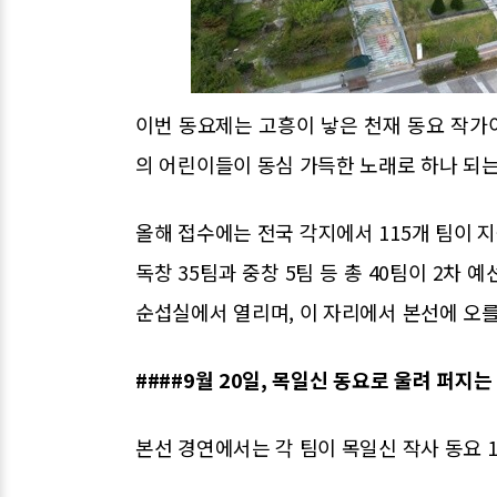
이번 동요제는 고흥이 낳은 천재 동요 작가
의 어린이들이 동심 가득한 노래로 하나 되
올해 접수에는 전국 각지에서 115개 팀이 
독창 35팀과 중창 5팀 등 총 40팀이 2차 
순섭실에서 열리며, 이 자리에서 본선에 오를
####9월 20일, 목일신 동요로 울려 퍼지는
본선 경연에서는 각 팀이 목일신 작사 동요 