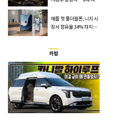
리지’의 덫
애플 첫 폴더블폰, 니치 시
장서 점유율 34% 차지할
듯
카밥