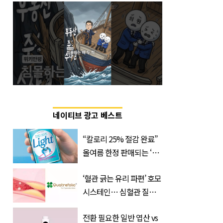
네이티브 광고 베스트
“칼로리 25% 절감 완료”
올여름 한정 판매되는 ‘최
저 칼로리 소주’ 나왔다
‘혈관 긁는 유리 파편’ 호모
시스테인… 심혈관 질환
으로 사망 위험 부른다
전환 필요한 일반 엽산 vs