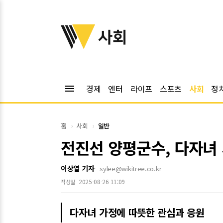
위키트리
사회
menu
경제
엔터
라이프
스포츠
사회
정
홈
사회
일반
전진선 양평군수, 다자녀
이상열 기자
sylee@wikitree.co.kr
2025-08-26 11:09
작성일
다자녀 가정에 따뜻한 관심과 응원