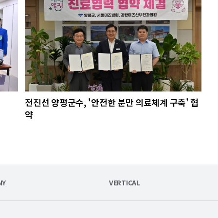
전진선 양평군수, '안전한 분만 의료체계 구축' 협
약
NY
VERTICAL