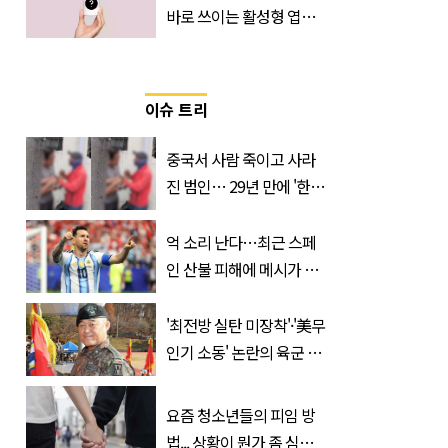
바로 쓰이는 활성형 엽
산… 차이는?
‘Quatrefolic®’ 주목
이슈 트리
중국서 사람 죽이고 사라
진 범인… 29년 만에 '한
국'에서 덜미 잡혔다
억 소리 난다…최근 스페
인 산불 피해에 메시가 기
부한 '금액'
'최전방 실탄 미장착'·'美무
인기 소동' 논란의 육군 1
군단장, 결국 이렇게 됐다
요즘 청소년들의 피임 방
법... 상황이 뭔가 좀 심각