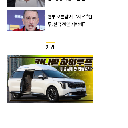
한 것 같다
벤투 오른팔 세르지우 “벤
투, 한국 정말 사랑해”
카밥