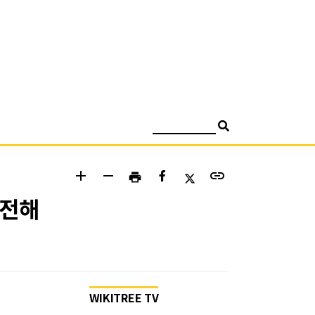
검색
add
remove
link
print
 전해
WIKITREE TV