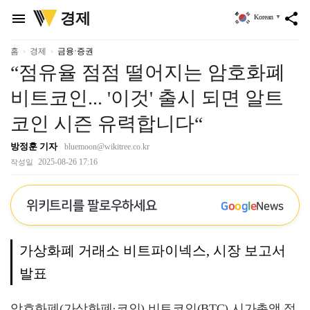
위
경제
menu
share
Korean
▼
키
트
리
홈
경제
금융·증권
“점유율 점점 떨어지는 암호화폐
비트코인... '이것' 출시 되면 알트
코인 시즌 유력합니다“
방정훈 기자
bluemoon@wikitree.co.kr
2025-08-26 17:16
작성일
위키트리를 팔로우하세요
G
o
o
g
l
e
News
가상화폐 거래소 비트파이넥스, 시장 보고서
발표
암호화폐(가상화폐·코인) 비트코인(BTC) 시가총액 점