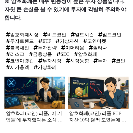
※ 암호화폐는 매우 변동성이 높은 투자 상품입니다.
자칫 큰 손실을 볼 수 있기에 투자에 각별히 주의해야
합니다.
암호화폐시장
비트코인
알트시즌
알트코인
투자트렌드
ETF
가상자산
코인마켓
블록체인
투자전략
이더리움
솔라나
리스크
금융상품
SEC
암호화폐
코인마켓캡
투자시장
시장동향
투자
코인
시가총액
가상화폐
탑
라
인
암호화폐(코인) 리플, '이 기
암호화폐(코인) 리플 ETF
업들'에 투자했다는 소식 알
자산 10억 달러 모였는데 왜
려지며 가격 상승
XRP는 1.05달러로 하락했
나