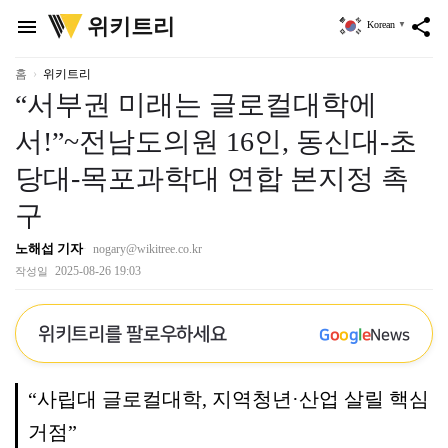
위
위키트리
menu
share
Korean
▼
키
트
리
홈
위키트리
“서부권 미래는 글로컬대학에
서!”~전남도의원 16인, 동신대-초
당대-목포과학대 연합 본지정 촉
구
노해섭 기자
nogary@wikitree.co.kr
2025-08-26 19:03
작성일
위키트리를 팔로우하세요
G
o
o
g
l
e
News
“사립대 글로컬대학, 지역청년·산업 살릴 핵심
거점”