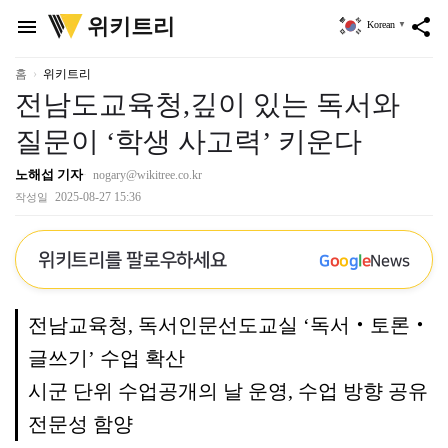
위
위키트리
menu
share
Korean
▼
키
트
리
홈
위키트리
전남도교육청,깊이 있는 독서와
질문이 ‘학생 사고력’ 키운다
노해섭 기자
nogary@wikitree.co.kr
2025-08-27 15:36
작성일
위키트리를 팔로우하세요
G
o
o
g
l
e
News
전남교육청, 독서인문선도교실 ‘독서‧토론‧
글쓰기’ 수업 확산
시군 단위 수업공개의 날 운영, 수업 방향 공유
전문성 함양