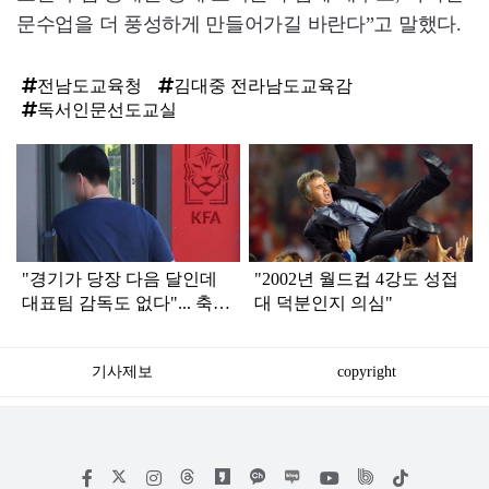
문수업을 더 풍성하게 만들어가길 바란다”고 말했다.
전남도교육청
김대중 전라남도교육감
독서인문선도교실
탑
라
인
"경기가 당장 다음 달인데
"2002년 월드컵 4강도 성접
대표팀 감독도 없다"... 축구
대 덕분인지 의심"
협회 현재 상황
기사제보
copyright
저
페
인
위
틱
작