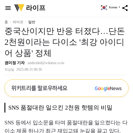
위
라이프
menu
share
Korean
▼
키
트
리
홈
라이프
일반
중국산이지만 반응 터졌다…단돈
2천원이라는 다이소 '최강 아이디
어 상품' 정체
권미정 기자
undecided@wikitree.co.kr
2025-08-31 06:30
작성일
위키트리를 팔로우하세요
G
o
o
g
l
e
News
SNS 품절대란 일으킨 2천원 핫템의 비밀
SNS 등에서 입소문을 타며 품절대란을 일으켰다는 다
이소 제품 하나가 최근 재입고돼 눈길을 끌고 있다.