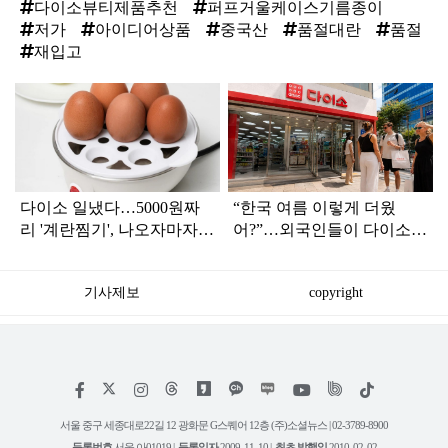
다이소뷰티제품추천
퍼프거울케이스기름종이
저가
아이디어상품
중국산
품절대란
품절
재입고
탑
라
인
다이소 일냈다…5000원짜
“한국 여름 이렇게 더웠
리 '계란찜기', 나오자마자
어?”…외국인들이 다이소서
품절대란
찾는 ‘폭염 생존템’ 3가지
기사제보
copyright
저
페
인
위
틱
작
이
스
키
톡
권
스
타
트
서울 중구 세종대로22길 12 광화문 G스퀘어 12층 (주)소셜뉴스 | 02-3789-8900
정
북
그
리
보
등록번호
서울 아01019 |
등록일자
2009. 11. 10 |
최초 발행일
2010. 02. 02