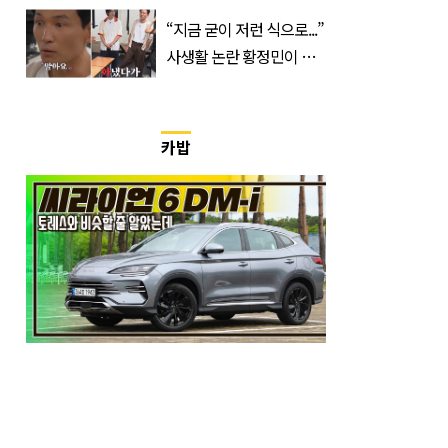
“지금 굳이 저런 식으로...”
사생활 논란 황정민이 곧
출연할 예능 예고편 논란
카밥