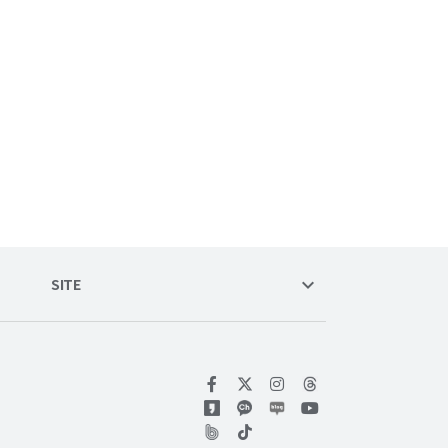
keyboard_arrow_down
SITE
위키트리 페이스북
위키트리 인스타그램
위키트리 유튜브
위키트리 틱톡