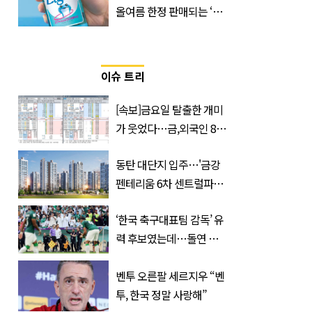
올여름 한정 판매되는 ‘최
저 칼로리 소주’ 나왔다
이슈 트리
[속보]금요일 탈출한 개미
가 웃었다…금,외국인 8조
매수에도 월,삼성전자·SK
동탄 대단지 입주…'금강
하이닉스 '와르르'
펜테리움 6차 센트럴파크'
무순위 청약 시작, 분양가
‘한국 축구대표팀 감독’ 유
는?
력 후보였는데…돌연 코
트디부아르 지휘봉 잡은
‘거장’
벤투 오른팔 세르지우 “벤
투, 한국 정말 사랑해”