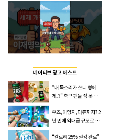
네이티브 광고 베스트
“내 목소리가 쏘니 형에
게..?” 축구 팬들 잠 못 들
게 할 테라의 역대급 이벤
우즈, 이영지, 다듀까지? 2
트
년 만에 역대급 규모로 돌
아온 ‘이슬라이브 페스티
“칼로리 25% 절감 완료”
벌’