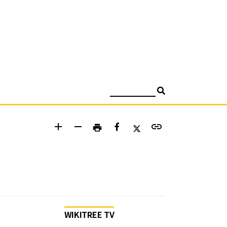
검색
add
remove
link
print
WIKITREE TV