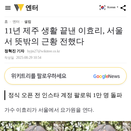
위
엔터
menu
share
Korean
▼
키
트
리
홈
엔터
셀럽
11년 제주 생활 끝낸 이효리, 서울
서 뜻밖의 근황 전했다
정혁진 기자
hyjin27@wikitree.co.kr
2025-08-29 10:54
작성일
위키트리를 팔로우하세요
G
o
o
g
l
e
News
정식 오픈 전 인스타 계정 팔로워 1만 명 돌파
가수 이효리가 서울에서 요가원을 연다.