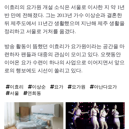
이효리의 요가원 개설 소식은 서울로 이사한 지 약 1년
반 만에 전해졌다. 그는 2013년 가수 이상순과 결혼한
뒤 제주도에서 11년간 생활했으며 지난해 제주 생활을
정리하고 서울로 거처를 옮겼다.
방송 활동이 뜸했던 이효리가 요가원이라는 공간을 마
련하자 팬들과 대중의 관심이 모이고 있다. 오랫동안
이어온 요가 수련이 하나의 사업으로 이어지면서 앞으
로의 행보에도 시선이 쏠리고 있다.
이효리
이상순
요가
요가원
아난다요가
서울
연희동
탑
라
인