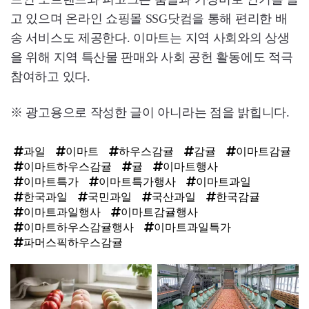
고 있으며 온라인 쇼핑몰 SSG닷컴을 통해 편리한 배
송 서비스도 제공한다. 이마트는 지역 사회와의 상생
을 위해 지역 특산물 판매와 사회 공헌 활동에도 적극
참여하고 있다.
※ 광고용으로 작성한 글이 아니라는 점을 밝힙니다.
과일
이마트
하우스감귤
감귤
이마트감귤
이마트하우스감귤
귤
이마트행사
이마트특가
이마트특가행사
이마트과일
한국과일
국민과일
국산과일
한국감귤
이마트과일행사
이마트감귤행사
이마트하우스감귤행사
이마트과일특가
파머스픽하우스감귤
탑
라
인