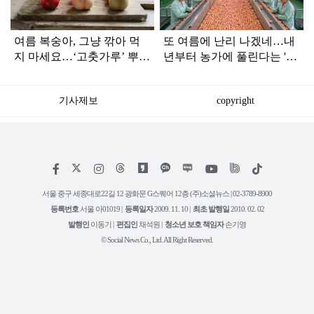
여름 복숭아, 그냥 깎아 먹
또 여름에 난리 나겠네…내
지 마세요…‘고춧가루’ 뿌리
년부터 농가에 풀린다는 '신
면 가족들이 모입니다
품종' 한국 과일
기사제보
copyright
저
페
인
위
틱
작
이
스
키
톡
권
스
타
트
서울 중구 세종대로22길 12 광화문 G스퀘어 12층 (주)소셜뉴스 | 02-3789-8900
정
북
그
리
보
등록번호
서울 아01019 |
등록일자
2009. 11. 10 |
최초 발행일
2010. 02. 02
램
유
튜
발행인
이동기 |
편집인
채석원 |
청소년 보호 책임자
손기영
브
© Social News Co., Ltd. All Right Reserved.