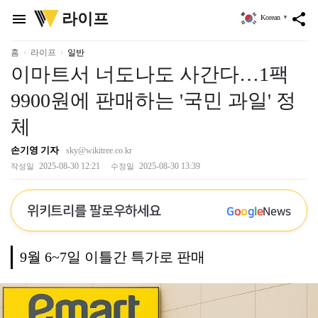
위
라이프
menu
share
Korean
▼
키
트
리
홈
라이프
일반
이마트서 너도나도 사간다…1팩
9900원에 판매하는 '국민 과일' 정
체
손기영 기자
sky@wikitree.co.kr
2025-08-30 12:21
2025-08-30 13:39
작성일
수정일
위키트리를 팔로우하세요
G
o
o
g
l
e
News
9월 6~7일 이틀간 특가로 판매