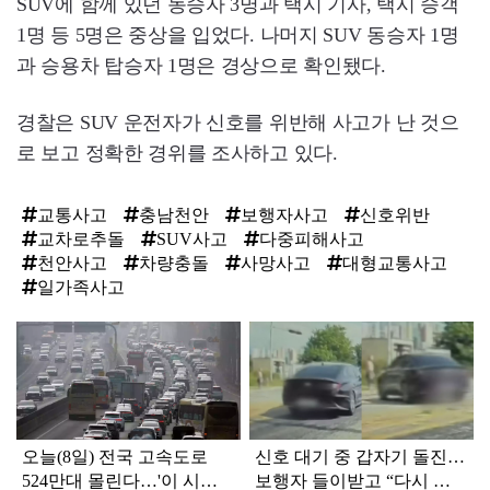
SUV에 함께 있던 동승자 3명과 택시 기사, 택시 승객
1명 등 5명은 중상을 입었다. 나머지 SUV 동승자 1명
과 승용차 탑승자 1명은 경상으로 확인됐다.
경찰은 SUV 운전자가 신호를 위반해 사고가 난 것으
로 보고 정확한 경위를 조사하고 있다.
교통사고
충남천안
보행자사고
신호위반
교차로추돌
SUV사고
다중피해사고
천안사고
차량충돌
사망사고
대형교통사고
일가족사고
탑
라
인
오늘(8일) 전국 고속도로
신호 대기 중 갑자기 돌진…
524만대 몰린다…'이 시
보행자 들이받고 “다시 죽