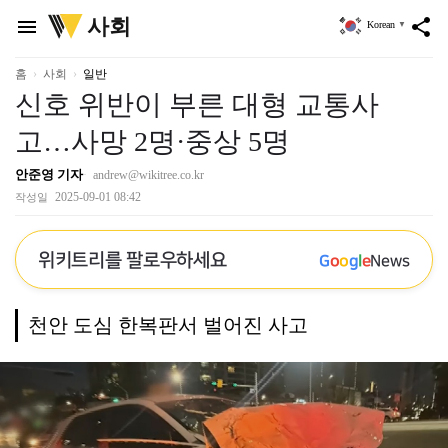
위
사회
menu
share
Korean
▼
키
트
리
홈
사회
일반
신호 위반이 부른 대형 교통사
고…사망 2명·중상 5명
안준영 기자
andrew@wikitree.co.kr
2025-09-01 08:42
작성일
위키트리를 팔로우하세요
G
o
o
g
l
e
News
천안 도심 한복판서 벌어진 사고