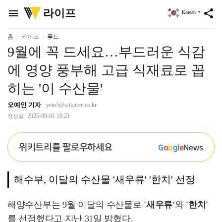
위
라이프
menu
share
Korean
▼
키
트
리
홈
라이프
푸드
9월에 꼭 드세요…부드러운 식감
에 영양 풍부해 고급 식재료로 꼽
히는 '이 수산물'
오예인 기자
yein5@wikitree.co.kr
2025-09-01 10:21
작성일
위키트리를 팔로우하세요
G
o
o
g
l
e
News
해수부, 이달의 수산물 '새우류' '한치' 선정
해양수산부는 9월 이달의 수산물로
'새우류'
와
'한치'
를 선정했다고 지난 31일 밝혔다.