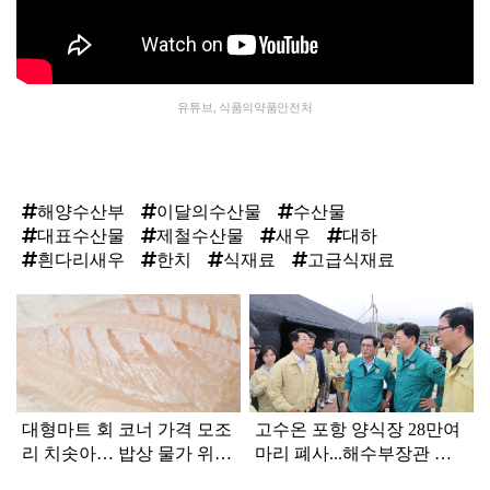
유튜브, 식품의약품안전처
해양수산부
이달의수산물
수산물
대표수산물
제철수산물
새우
대하
흰다리새우
한치
식재료
고급식재료
탑
라
인
대형마트 회 코너 가격 모조
고수온 포항 양식장 28만여
리 치솟아… 밥상 물가 위협
마리 폐사...해수부장관 등
하는 '히트플레이션'이 뭐길
현장 긴급 점검