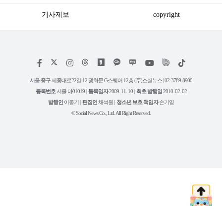
래
기사제보
copyright
저
페
인
위
틱
작
이
스
키
톡
권
스
타
트
서울 중구 세종대로22길 12 광화문 G스퀘어 12층 (주)소셜뉴스 | 02-3789-8900
정
북
그
리
보
등록번호
서울 아01019 |
등록일자
2009. 11. 10 |
최초 발행일
2010. 02. 02
램
유
튜
발행인
이동기 |
편집인
채석원 |
청소년 보호 책임자
손기영
브
© Social News Co., Ltd. All Right Reserved.