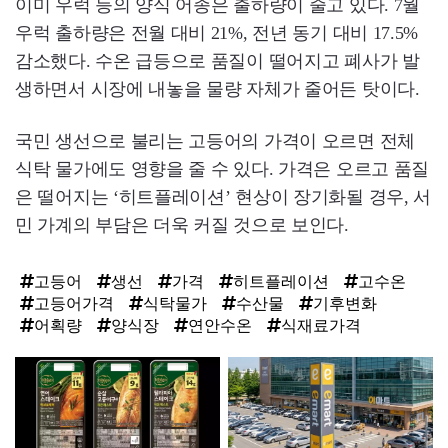
이미 우럭 등의 양식 어종은 출하량이 줄고 있다. 7월
우럭 출하량은 전월 대비 21%, 전년 동기 대비 17.5%
감소했다. 수온 급등으로 품질이 떨어지고 폐사가 발
생하면서 시장에 내놓을 물량 자체가 줄어든 탓이다.
국민 생선으로 불리는 고등어의 가격이 오르면 전체
식탁 물가에도 영향을 줄 수 있다. 가격은 오르고 품질
은 떨어지는 ‘히트플레이션’ 현상이 장기화될 경우, 서
민 가계의 부담은 더욱 커질 것으로 보인다.
고등어
생선
가격
히트플레이션
고수온
고등어가격
식탁물가
수산물
기후변화
어획량
양식장
연안수온
식재료가격
탑
라
인