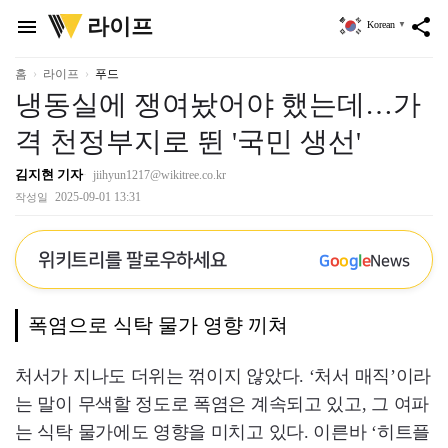
위
라이프
menu
share
Korean
▼
키
트
리
홈
라이프
푸드
냉동실에 쟁여놨어야 했는데…가
격 천정부지로 뛴 '국민 생선'
김지현 기자
jiihyun1217@wikitree.co.kr
2025-09-01 13:31
작성일
위키트리를 팔로우하세요
G
o
o
g
l
e
News
폭염으로 식탁 물가 영향 끼쳐
처서가 지나도 더위는 꺾이지 않았다. ‘처서 매직’이라
는 말이 무색할 정도로 폭염은 계속되고 있고, 그 여파
는 식탁 물가에도 영향을 미치고 있다. 이른바 ‘히트플