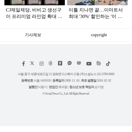
CJ제일제당, 비비고 생선구
이틀 지나면 끝…이마트서
이 프리미엄 라인업 확대 통
최대 '30%' 할인하는 '이 상
했다… ‘연어 스테이크’ 10
품'
초당 1개 팔리며 판매량 140
기사제보
copyright
만 개 돌파
저
페
인
위
틱
작
이
스
키
톡
권
스
타
트
서울 중구 세종대로22길 12 광화문 G스퀘어 12층 (주)소셜뉴스 | 02-3789-8900
정
북
그
리
보
등록번호
서울 아01019 |
등록일자
2009. 11. 10 |
최초 발행일
2010. 02. 02
램
유
튜
발행인
이동기 |
편집인
채석원 |
청소년 보호 책임자
손기영
브
© Social News Co., Ltd. All Right Reserved.