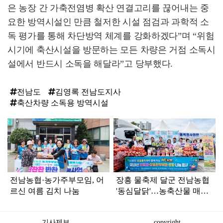
은 농장 간 가축전염병 확산 연결고리를 끊어내는 중
요한 방역시설인 만큼 철저한 시설 점검과 과학적 소
독 평가를 통해 차단방역 체계를 강화하겠다”며 “위험
시기에 축산시설을 방문하는 모든 차량은 거점 소독시
설에서 반드시 소독을 해달라”고 당부했다.
전남도
김영록 전남도지사
축산차량 소독용 방역시설
탑
라
인
전남농협·농가주부모임, 어
장흥 물축제 달군 전남농협
르신 여름 김치 나눔
'동심달닭'…농축산물 매력
발산
기사제보
copyright