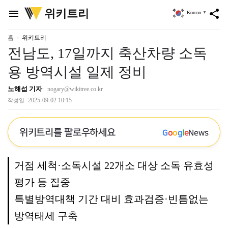
위
위키트리
menu
share
Korean
▼
키
트
리
홈
위키트리
전남도, 17일까지 축산차량 소독
용 방역시설 일제 정비
노해섭 기자
nogary@wikitree.co.kr
2025-09-02 10:15
작성일
위키트리를 팔로우하세요
G
o
o
g
l
e
News
거점 세척·소독시설 22개소 대상 소독 유효성
평가 등 집중
특별방역대책 기간 대비 효과검증·빈틈없는
방역태세 구축