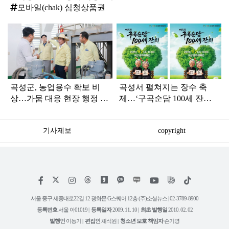
모바일(chak) 심청상품권
탑
라
인
곡성군, 농업용수 확보 비
곡성서 펼쳐지는 장수 축
상…가뭄 대응 현장 행정 강
제…‘구곡순담 100세 잔치’
화
9월 2일 개막
기사제보
copyright
저
페
인
위
틱
작
이
스
키
톡
권
스
타
트
서울 중구 세종대로22길 12 광화문 G스퀘어 12층 (주)소셜뉴스 | 02-3789-8900
정
북
그
리
보
등록번호
서울 아01019 |
등록일자
2009. 11. 10 |
최초 발행일
2010. 02. 02
램
유
튜
발행인
이동기 |
편집인
채석원 |
청소년 보호 책임자
손기영
브