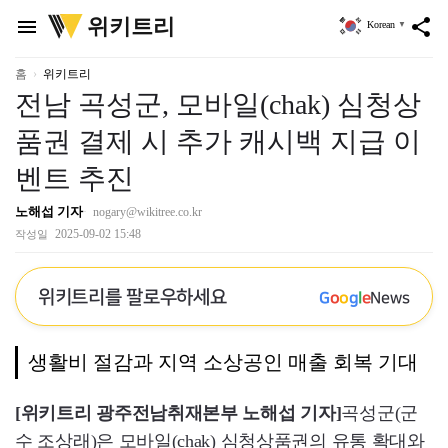
위
위키트리
menu
share
Korean
▼
키
트
리
홈
위키트리
전남 곡성군, 모바일(chak) 심청상
품권 결제 시 추가 캐시백 지급 이
벤트 추진
노해섭 기자
nogary@wikitree.co.kr
2025-09-02 15:48
작성일
위키트리를 팔로우하세요
G
o
o
g
l
e
News
생활비 절감과 지역 소상공인 매출 회복 기대
[위키트리 광주전남취재본부 노해섭 기자]
곡성군(군
수 조상래)은 모바일(chak) 심청상품권의 유통 확대와