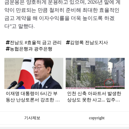
금운용은 양호하게 운용하고 있으며, 2026년 말에 계
약이 만료되는 만큼 철저히 준비해 최대한 효율적인
금고 계약을 해 이자수익률을 더욱 높이도록 하겠
다”고 말했다.
전남도 #효율적 금고 관리
김영록 전남도지사
농협은행과 광주은행
탑
라
인
이재명 대통령이 6시간 부
인천 신축 아파트서 발생한
동산 난상토론서 강조한 내
상상도 못한 사고... 입주민
용... 13일 최종 대책 발표되
아닌 사람들마저 '충격'
나
기사제보
copyright