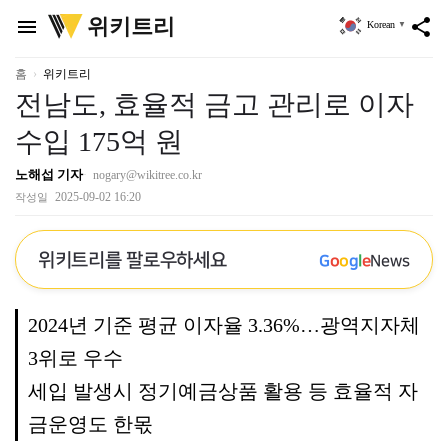
위
위키트리
menu
share
Korean
▼
키
트
리
홈
위키트리
전남도, 효율적 금고 관리로 이자
수입 175억 원
노해섭 기자
nogary@wikitree.co.kr
2025-09-02 16:20
작성일
위키트리를 팔로우하세요
G
o
o
g
l
e
News
2024년 기준 평균 이자율 3.36%…광역지자체
3위로 우수
세입 발생시 정기예금상품 활용 등 효율적 자
금운영도 한몫