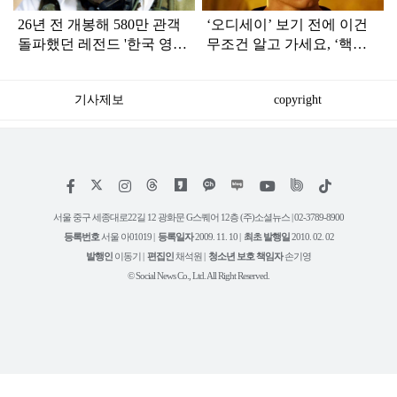
26년 전 개봉해 580만 관객
‘오디세이’ 보기 전에 이건
돌파했던 레전드 '한국 영
무조건 알고 가세요, ‘핵심
화'…디즈니+ 공개
정보’ 7가지 (+오디세이 쿠
키 유무는?)
기사제보
copyright
저
페
인
위
틱
작
이
스
키
톡
권
스
타
트
서울 중구 세종대로22길 12 광화문 G스퀘어 12층 (주)소셜뉴스 | 02-3789-8900
정
북
그
리
보
등록번호
서울 아01019 |
등록일자
2009. 11. 10 |
최초 발행일
2010. 02. 02
램
유
튜
발행인
이동기 |
편집인
채석원 |
청소년 보호 책임자
손기영
브
© Social News Co., Ltd. All Right Reserved.