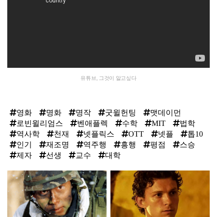
유튜브, 그것이 알고싶다
영화
명화
명작
굿윌헌팅
맷데이먼
로빈윌리엄스
벤애플렉
수학
MIT
법학
역사학
천재
넷플릭스
OTT
넷플
톱10
인기
재조명
역주행
흥행
평점
스승
제자
선생
교수
대학
탑
라
인