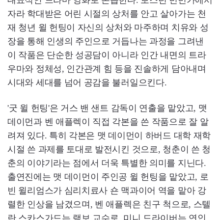
대표적인 드라마 영화로 손꼽힌다. 보스턴 빈민가에서
자라 학대받은 어린 시절의 상처를 안고 살아가는 천
재 청년 윌 헌팅이 자신의 상처와 마주하며 치유와 성
장을 통해 인생의 주인으로 거듭나는 과정을 그려낸
이 작품은 단순한 성공담이 아니라 인간 내면의 트라
우마와 정체성, 인간관계 힘 등을 진솔하게 담아내며
시대와 세대를 넘어 공감을 불러일으킨다.
'굿 윌 헌팅'은 거스 밴 샌트 감독이 연출을 맡았고, 맷
데이먼과 벤 애플렉이 직접 각본을 쓴 작품으로 잘 알
려져 있다. 특히 각본은 맷 데이먼이 하버드 대학 재학
시절 쓴 과제를 토대로 발전시킨 것으로, 청춘이 쓴 청
춘의 이야기라는 점에서 더욱 특별한 의미를 지닌다.
출연진에는 맷 데이먼이 주인공 윌 헌팅을 맡았고, 로
빈 윌리엄스가 심리치료사 숀 맥과이어 역을 맡아 강
렬한 인상을 남겼으며, 벤 애플렉은 친구 척으로, 스텔
란 스카스가드는 램보 교수로, 미니 드라이버는 연인