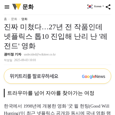
위
문화
menu
share
Korean
▼
키
트
리
홈
문화
영화
진짜 미쳤다…27년 전 작품인데
넷플릭스 톱10 진입해 난리 난 '레
전드' 영화
권미정 기자
undecided@wikitree.co.kr
2025-09-03 10:01
작성일
위키트리를 팔로우하세요
G
o
o
g
l
e
News
트라우마를 넘어 자아를 찾아가는 여정
한국에서 1998년에 개봉한 영화 '굿 윌 헌팅(Good Will
Hunting)'이 최근 넷플릭스 공개와 동시에 국내 영화 랭