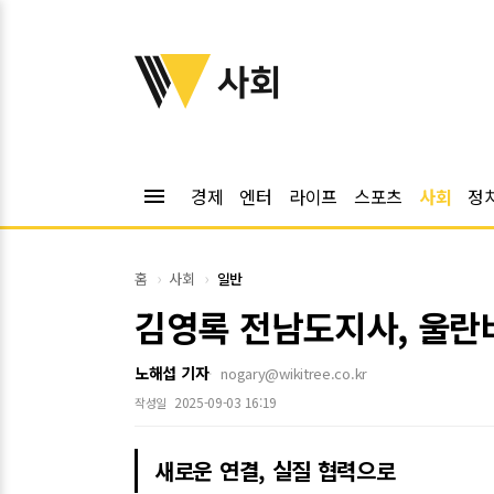
위키트리
사회
menu
경제
엔터
라이프
스포츠
사회
정
홈
사회
일반
김영록 전남도지사, 울란
노해섭 기자
nogary@wikitree.co.kr
2025-09-03 16:19
작성일
새로운 연결, 실질 협력으로