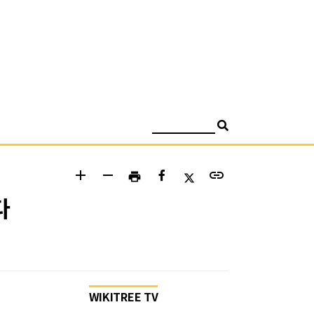
검색
add
remove
link
print
다
WIKITREE TV