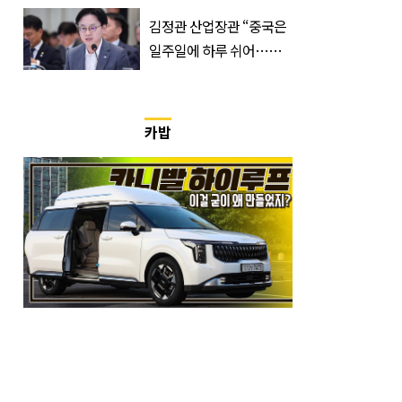
입 열었다
김정관 산업장관 “중국은
일주일에 하루 쉬어…주
52시간 손 봐야 한다”
카밥