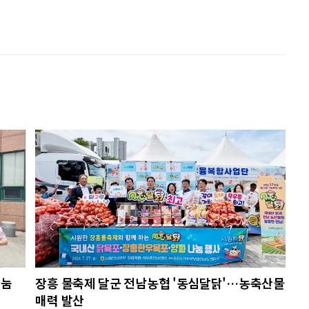
나눔
장흥 물축제 달군 전남농협 '동심달닭'…농축산물
매력 발산