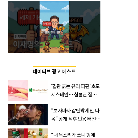
네이티브 광고 베스트
‘혈관 긁는 유리 파편’ 호모
시스테인… 심혈관 질환
으로 사망 위험 부른다
“보자마자 감탄밖에 안 나
옴” 공개 직후 반응 터진
진로 뷔 캠페인 영상
“내 목소리가 쏘니 형에