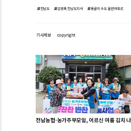
전남도
김영록 전남도지사
몽골의 수도 울란바토르
기사제보
copyright
관련기사
전남농협·농가주부모임, 어르신 여름 김치 