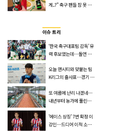
게..?” 축구 팬들 잠 못 들
게 할 테라의 역대급 이벤
트
이슈 트리
‘한국 축구대표팀 감독’ 유
력 후보였는데…돌연 코
트디부아르 지휘봉 잡은
오늘 맨시티와 맞붙는 팀
‘거장’
K리그의 출사표…경기 시
간, 장소, 볼 수 있는 곳은?
또 여름에 난리 나겠네…
내년부터 농가에 풀린다는
'신품종' 한국 과일
'에이스 상징' 7번 확정 이
강인…드디어 이적 소감