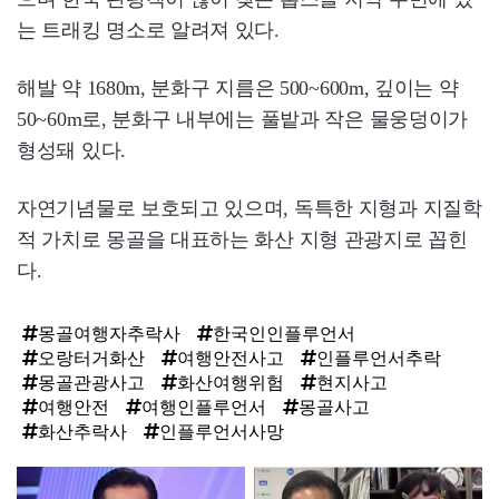
는 트래킹 명소로 알려져 있다.
해발 약 1680m, 분화구 지름은 500~600m, 깊이는 약
50~60m로, 분화구 내부에는 풀밭과 작은 물웅덩이가
형성돼 있다.
자연기념물로 보호되고 있으며, 독특한 지형과 지질학
적 가치로 몽골을 대표하는 화산 지형 관광지로 꼽힌
다.
몽골여행자추락사
한국인인플루언서
오랑터거화산
여행안전사고
인플루언서추락
몽골관광사고
화산여행위험
현지사고
여행안전
여행인플루언서
몽골사고
화산추락사
인플루언서사망
탑
라