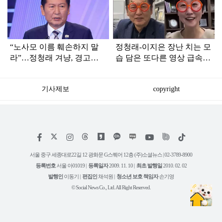
인
“노사모 이름 훼손하지 말
정청래-이지은 장난 치는 모
라”…정청래 겨냥, 경고장
습 담은 또다른 영상 급속
세게 날린 인물 정체
확산
기사제보
copyright
저
페
인
위
틱
작
이
스
키
톡
권
스
타
트
서울 중구 세종대로22길 12 광화문 G스퀘어 12층 (주)소셜뉴스 | 02-3789-8900
정
북
그
리
보
등록번호
서울 아01019 |
등록일자
2009. 11. 10 |
최초 발행일
2010. 02. 02
램
유
튜
발행인
이동기 |
편집인
채석원 |
청소년 보호 책임자
손기영
브
© Social News Co., Ltd. All Right Reserved.