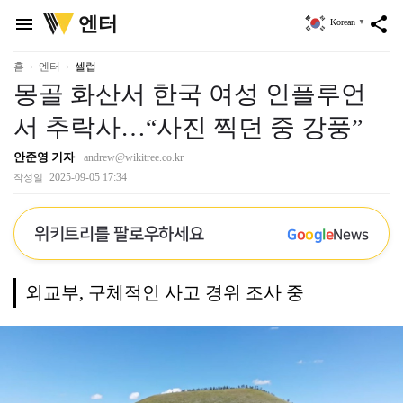
위
엔터
menu
share
Korean
▼
키
트
리
홈
엔터
셀럽
몽골 화산서 한국 여성 인플루언
서 추락사…“사진 찍던 중 강풍”
안준영 기자
andrew@wikitree.co.kr
2025-09-05 17:34
작성일
위키트리를 팔로우하세요
G
o
o
g
l
e
News
외교부, 구체적인 사고 경위 조사 중