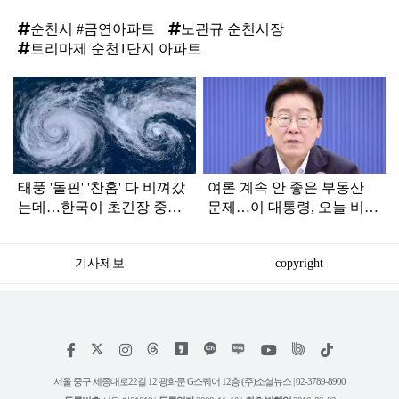
순천시 #금연아파트
노관규 순천시장
트리마제 순천1단지 아파트
탑
라
인
태풍 '돌핀' '찬홈' 다 비껴갔
여론 계속 안 좋은 부동산
는데…한국이 초긴장 중인
문제…이 대통령, 오늘 비공
이유
개로 ‘이것’ 진행한다
기사제보
copyright
저
페
인
위
틱
작
이
스
키
톡
권
스
타
트
서울 중구 세종대로22길 12 광화문 G스퀘어 12층 (주)소셜뉴스 | 02-3789-8900
정
북
그
리