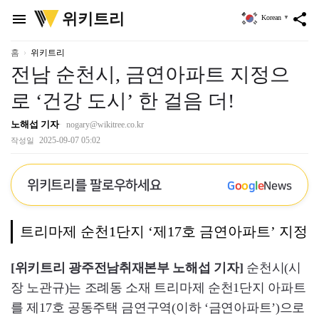
위
위키트리
menu
share
Korean
▼
키
트
리
홈
위키트리
전남 순천시, 금연아파트 지정으
로 ‘건강 도시’ 한 걸음 더!
노해섭 기자
nogary@wikitree.co.kr
2025-09-07 05:02
작성일
위키트리를 팔로우하세요
G
o
o
g
l
e
News
트리마제 순천1단지 ‘제17호 금연아파트’ 지정
[위키트리 광주전남취재본부 노해섭 기자]
순천시(시
장 노관규)는 조례동 소재 트리마제 순천1단지 아파트
를 제17호 공동주택 금연구역(이하 ‘금연아파트’)으로