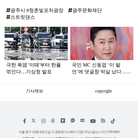
광주시 #청춘빛포차광장
광주문화재단
스트릿댄스
탑
라
인
극한 폭염 '이때'부터 한풀
국민 MC 신동엽 ‘이 발
꺾인다…기상청 발표
언’에 댓글창 박살 났다…여
론이 꽤 심각하다
기사제보
copyright
저
페
인
위
틱
작
이
스
키
톡
권
스
타
트
서울 중구 세종대로22길 12 광화문 G스퀘어 12층 (주)소셜뉴스 | 02-3789-8900
정
북
그
리