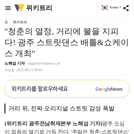
위
위키트리
menu
share
Korean
▼
키
트
리
홈
위키트리
"청춘의 열정, 거리에 불을 지피
다! 광주 스트릿댄스 배틀&쇼케이
스 개최"
노해섭 기자
nogary@wikitree.co.kr
2025-09-11 09:44
작성일
위키트리를 팔로우하세요
G
o
o
g
l
e
News
거리 위, 진짜 오리지널 스트릿 감성 폭발
[위키트리 광주전남취재본부 노해섭 기자]
광주 도심
이 젊음의 열기로 가득 찬다. '주말은 청춘-스트릿댄스'