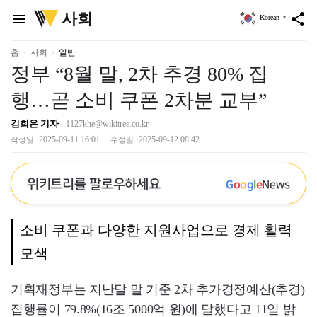
위
사회
menu
share
Korean
▼
키
트
리
홈
사회
일반
정부 “8월 말, 2차 추경 80% 집
행…곧 소비 쿠폰 2차분 교부”
김희은 기자
1127khe@wikitree.co.kr
2025-09-11 16:01
2025-09-12 08:42
작성일
수정일
위키트리를 팔로우하세요
G
o
o
g
l
e
News
소비 쿠폰과 다양한 지원사업으로 경제 활력
모색
기획재정부는 지난달 말 기준 2차 추가경정예산(추경)
집행률이 79.8%(16조 5000억 원)에 달했다고 11일 밝