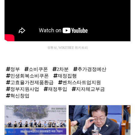
유튜브, WIKITREE 위키트리
정부
소비쿠폰
2차분
추가경정예산
민생회복소비쿠폰
재정집행
고효율가전제품환급
벤처스타트업지원
정부지원사업
재정투입
지자체교부금
혁신창업
탑
라
인