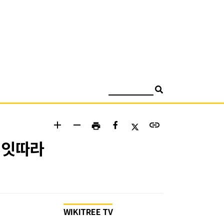
검색
add
remove
link
print
 잇따라
WIKITREE TV