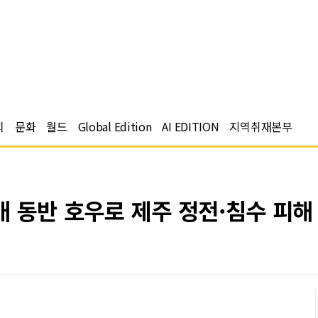
치
문화
월드
Global Edition
AI EDITION
지역취재본부
개 동반 호우로 제주 정전·침수 피해