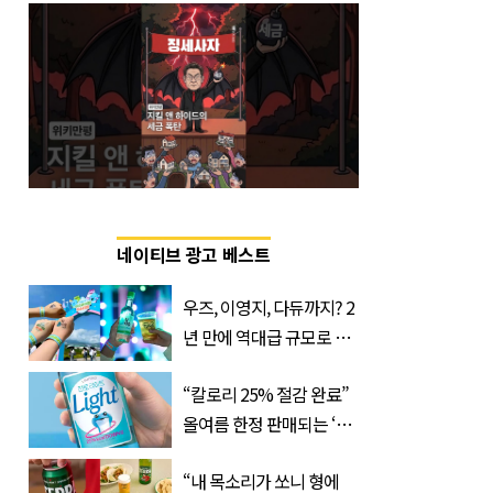
네이티브 광고 베스트
우즈, 이영지, 다듀까지? 2
년 만에 역대급 규모로 돌
아온 ‘이슬라이브 페스티
“칼로리 25% 절감 완료”
벌’
올여름 한정 판매되는 ‘최
저 칼로리 소주’ 나왔다
“내 목소리가 쏘니 형에