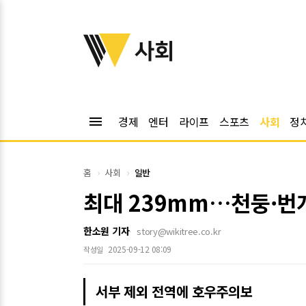
위키트리
사회
menu
경제
엔터
라이프
스포츠
사회
정
홈
사회
일반
최대 239mm…천둥·번
한소원 기자
story@wikitree.co.kr
2025-09-12 08:09
작성일
서부 제외 전역에 호우주의보