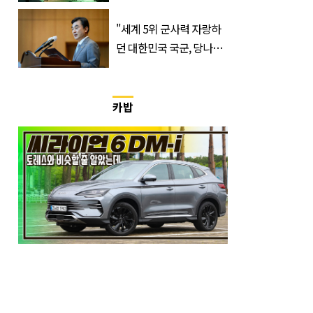
400만 돌파 성공한 ‘영화’
정체
"세계 5위 군사력 자랑하
던 대한민국 국군, 당나라
군대 됐다"
카밥