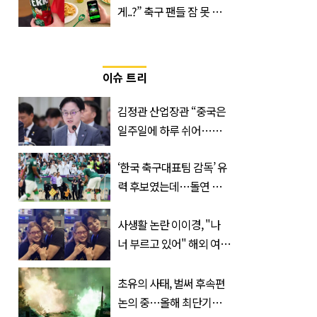
게..?” 축구 팬들 잠 못 들
게 할 테라의 역대급 이벤
트
이슈 트리
김정관 산업장관 “중국은
일주일에 하루 쉬어…주
52시간 손 봐야 한다”
‘한국 축구대표팀 감독’ 유
력 후보였는데…돌연 코
트디부아르 지휘봉 잡은
‘거장’
사생활 논란 이이경, "나
너 부르고 있어" 해외 여배
우와 스킨십 근황 포착
초유의 사태, 벌써 후속편
논의 중…올해 최단기간