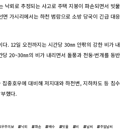
서는 낙뢰로 추정되는 사고로 주택 지붕이 파손되면서 빗물
표선면 가시리에서는 하천 범람으로 소방 당국이 긴급 대응
다. 12일 오전까지는 시간당 30㎜ 안팎의 강한 비가 내
간당 20~30㎜의 비가 내리면서 돌풍과 천둥·번개를 동반
 집중호우에 대비해 저지대와 하천변, 지하차도 등 침수
당부했다.
호우주의보
낙뢰
파손
배수
빗물
비
날씨
주말날씨