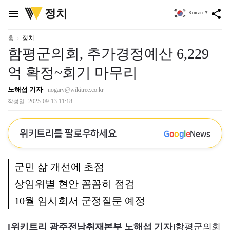
위
정치
menu
share
Korean
▼
키
트
리
홈
정치
함평군의회, 추가경정예산 6,229
억 확정~회기 마무리
노해섭 기자
nogary@wikitree.co.kr
2025-09-13 11:18
작성일
위키트리를 팔로우하세요
G
o
o
g
l
e
News
군민 삶 개선에 초점
상임위별 현안 꼼꼼히 점검
10월 임시회서 군정질문 예정
[위키트리 광주전남취재본부 노해섭 기자]
함평군의회