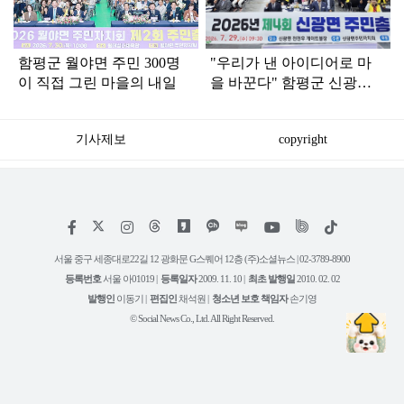
함평군 월야면 주민 300명
"우리가 낸 아이디어로 마
이 직접 그린 마을의 내일
을 바꾼다" 함평군 신광면
주민총회 성료
기사제보
copyright
저
페
인
위
틱
작
이
스
키
톡
권
스
타
트
서울 중구 세종대로22길 12 광화문 G스퀘어 12층 (주)소셜뉴스 | 02-3789-8900
정
북
그
리
보
등록번호
서울 아01019 |
등록일자
2009. 11. 10 |
최초 발행일
2010. 02. 02
램
유
튜
발행인
이동기 |
편집인
채석원 |
청소년 보호 책임자
손기영
브
© Social News Co., Ltd. All Right Reserved.