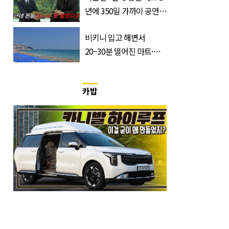
년에 350일 가까이 공연했
는데 한 푼도 못 벌었다”
비키니 입고 해변서
(이유)
20~30분 떨어진 마트·주
거지 이동 피서객 목격담
속출, 반응 폭발
카밥