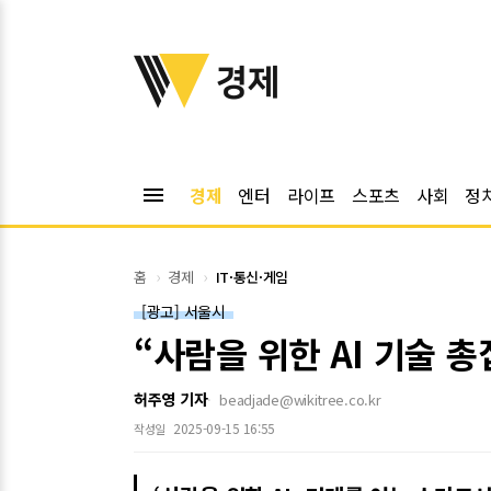
위키트리
경제
menu
경제
엔터
라이프
스포츠
사회
정
홈
경제
IT·통신·게임
[광고] 서울시
“사람을 위한 AI 기술 총
허주영 기자
beadjade@wikitree.co.kr
2025-09-15 16:55
작성일