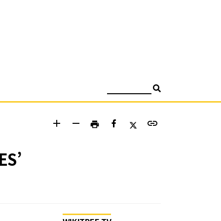
검색
add
remove
link
print
ES’