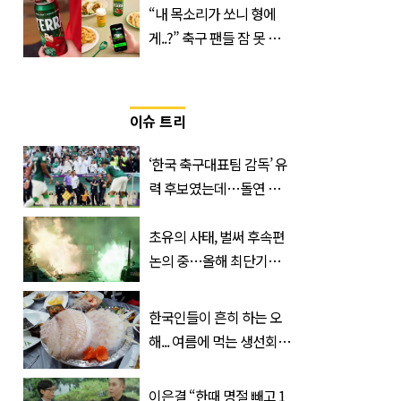
“내 목소리가 쏘니 형에
‘Quatrefolic®’ 주목
게..?” 축구 팬들 잠 못 들
게 할 테라의 역대급 이벤
트
이슈 트리
‘한국 축구대표팀 감독’ 유
력 후보였는데…돌연 코
트디부아르 지휘봉 잡은
‘거장’
초유의 사태, 벌써 후속편
논의 중…올해 최단기간
400만 돌파 성공한 ‘영화’
정체
한국인들이 흔히 하는 오
해... 여름에 먹는 생선회가
위험한 '진짜 이유'
이은결 “한때 명절 빼고 1