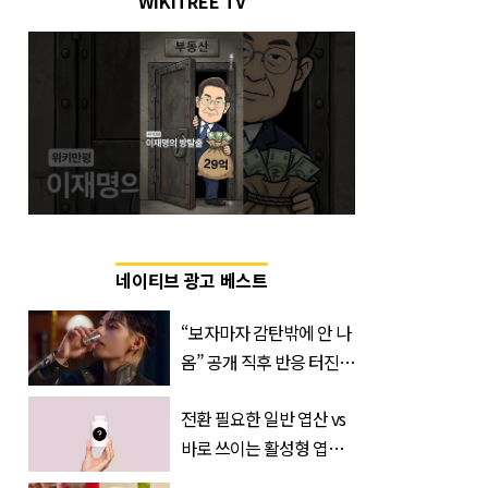
WIKITREE TV
네이티브 광고 베스트
“보자마자 감탄밖에 안 나
옴” 공개 직후 반응 터진
진로 뷔 캠페인 영상
전환 필요한 일반 엽산 vs
바로 쓰이는 활성형 엽
산… 차이는?