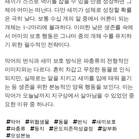
새끼가 스스로 먹이를 잡을 수 있을 만큼 성장하면 그
제야 어미는 떠난다. 다만 새끼가 성체로 성장할 확률
은 극히 낮다. 보통 수십 개의 알 중에서 어른이 되는
개체는 1~2마리에 불과하다. 이러한 낮은 생존률 속에
서 어미의 보호 행동은 그나마 종의 개체 수를 유지하
기 위한 필수적인 전략이다.
악어의 번식과 새끼 보호 방식은 파충류의 전형적인
이미지와는 다르다. 흔히 차갑고 무정한 동물로 인식
되지만, 실제로는 알을 지키고 새끼를 입에 태워 옮기
는 등 생존을 위한 본능적인 양육 행동을 보인다. 이는
악어가 오늘날까지 지구상에서 살아남을 수 있었던 중
요한 이유 중 하나다.
악어
위협생물
동물
번식
새끼보호
파충류
둥지
온도의존적성결정
알부화
모성본능