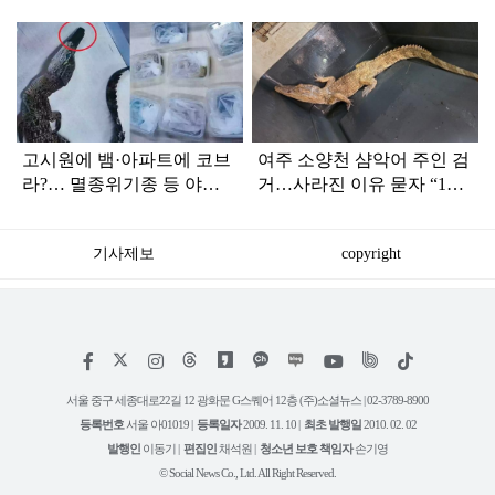
탑
라
인
고시원에 뱀·아파트에 코브
여주 소양천 샴악어 주인 검
라?… 멸종위기종 등 야생
거…사라진 이유 묻자 “120
동물 200마리 들여온 조직
만 원 주고 샀는데…”
기사제보
copyright
저
페
인
위
틱
작
이
스
키
톡
권
스
타
트
서울 중구 세종대로22길 12 광화문 G스퀘어 12층 (주)소셜뉴스 | 02-3789-8900
정
북
그
리
보
등록번호
서울 아01019 |
등록일자
2009. 11. 10 |
최초 발행일
2010. 02. 02
램
유
튜
발행인
이동기 |
편집인
채석원 |
청소년 보호 책임자
손기영
브
© Social News Co., Ltd. All Right Reserved.