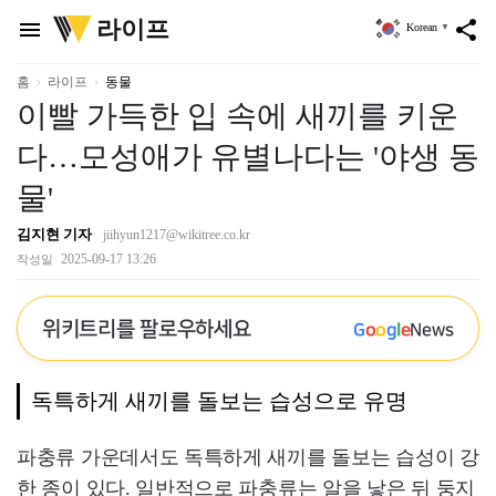
위
라이프
menu
share
Korean
▼
키
트
리
홈
라이프
동물
이빨 가득한 입 속에 새끼를 키운
다…모성애가 유별나다는 '야생 동
물'
김지현 기자
jiihyun1217@wikitree.co.kr
2025-09-17 13:26
작성일
위키트리를 팔로우하세요
G
o
o
g
l
e
News
독특하게 새끼를 돌보는 습성으로 유명
파충류 가운데서도 독특하게 새끼를 돌보는 습성이 강
한 종이 있다. 일반적으로 파충류는 알을 낳은 뒤 둥지