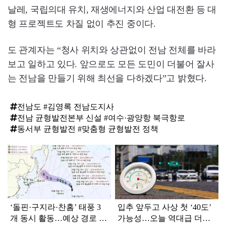
날레, 국립의대 유치, 재생에너지와 산업 대전환 등 대
형 프로젝트도 차질 없이 추진 중이다.
도 관계자는 “청사 위치와 상관없이 전남 전체를 바라
보고 일하고 있다. 앞으로도 모든 도민이 더불어 잘사
는 전남을 만들기 위해 최선을 다하겠다”고 밝혔다.
전남도 #김영록 전남도지사
전남 균형발전본부 신설 #여수·광양항 북극항로
동서부 균형발전 #맞춤형 균형발전 정책
탑
라
인
‘돌핀·구지라·찬홈’ 태풍 3
입추 앞두고 사상 첫 ‘40도’
개 동시 활동…예상 경로 보
가능성…오늘 역대급 더위