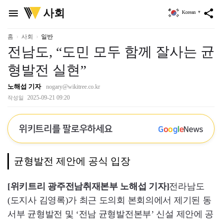
위
사회
menu
share
Korean
▼
키
트
리
홈
사회
일반
전남도, “도민 모두 함께 잘사는 균
형발전 실현”
노해섭 기자
nogary@wikitree.co.kr
2025-09-21 09:20
작성일
위키트리를 팔로우하세요
G
o
o
g
l
e
News
균형발전 제안에 공식 입장
[위키트리 광주전남취재본부 노해섭 기자]
전라남도
(도지사 김영록)가 최근 도의회 본회의에서 제기된 동
서부 균형발전 및 ‘전남 균형발전본부’ 신설 제안에 공