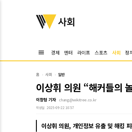
위키트리
사회
menu
경제
엔터
라이프
스포츠
사회
정
홈
사회
일반
이상휘 의원 “해커들의 
이창형 기자
chang@wikitree.co.kr
2025-09-22 10:57
작성일
이상휘 의원, 개인정보 유출 및 해킹 피