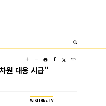
검색
add
remove
link
print
차원 대응 시급”
WIKITREE TV