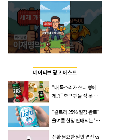
네이티브 광고 베스트
“내 목소리가 쏘니 형에
게..?” 축구 팬들 잠 못 들
게 할 테라의 역대급 이벤
“칼로리 25% 절감 완료”
트
올여름 한정 판매되는 ‘최
저 칼로리 소주’ 나왔다
전환 필요한 일반 엽산 vs