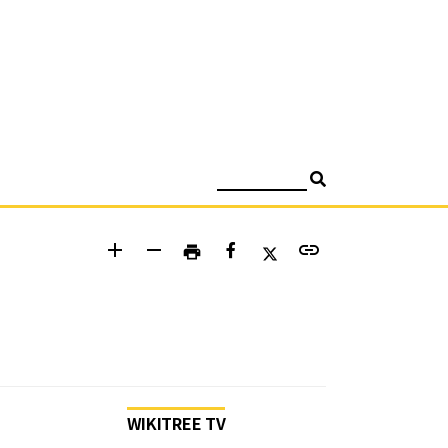
검색
add
remove
link
print
WIKITREE TV