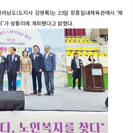
전라남도(도지사 김영록)는 23일 장흥실내체육관에서 ‘제
’가 성황리에 개최됐다고 밝혔다.