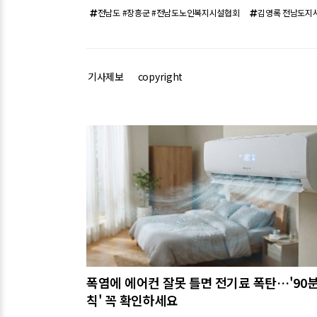
전남도 #장흥군 #전남도노인복지시설협회
김영록 전남도지
기사제보
copyright
관련기사
폭염에 에어컨 잘못 틀면 전기료 폭탄…'90분
칙' 꼭 확인하세요