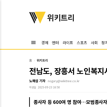
위키트리
위키트리
menu
경제
엔터
라이프
스포츠
사회
정
홈
위키트리
전남도, 장흥서 노인복지
노해섭 기자
nogary@wikitree.co.kr
2025-09-23 16:50
작성일
종사자 등 600여 명 참여…모범종사자