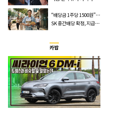
저는 집에 있는 게 휴가”
“배당금 1주당 1500원”…
SK 중간배당 확정, 지급일
과 대상은?
카밥