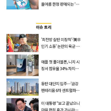
올여름 한정 판매되는 ‘최
저 칼로리 소주’ 나왔다
이슈 트리
'최전방 실탄 미장착'·'美무
인기 소동' 논란의 육군 1
군단장, 결국 이렇게 됐다
애플 첫 폴더블폰, 니치 시
장서 점유율 34% 차지할
듯
동탄 대단지 입주…'금강
펜테리움 6차 센트럴파크'
무순위 청약 시작, 분양가
이 대통령 “보고 끝났으니
는?
마음 편히 휴가 가시라…