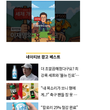
네이티브 광고 베스트
더 초깔끔해졌다구요? 최
강록 셰프와 ‘올뉴 진로’의
만남
“내 목소리가 쏘니 형에
게..?” 축구 팬들 잠 못 들
게 할 테라의 역대급 이벤
“칼로리 25% 절감 완료”
트