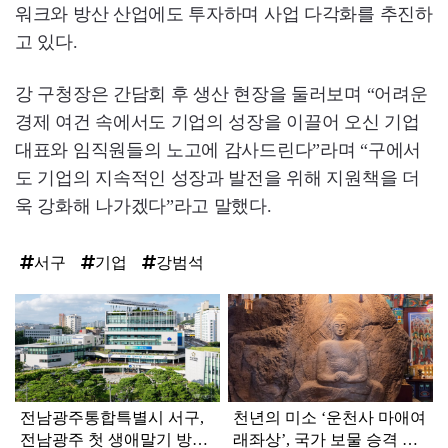
워크와 방산 산업에도 투자하며 사업 다각화를 추진하
고 있다.
강 구청장은 간담회 후 생산 현장을 둘러보며 “어려운
경제 여건 속에서도 기업의 성장을 이끌어 오신 기업
대표와 임직원들의 노고에 감사드린다”라며 “구에서
도 기업의 지속적인 성장과 발전을 위해 지원책을 더
욱 강화해 나가겠다”라고 말했다.
서구
기업
강범석
탑
라
인
전남광주통합특별시 서구,
천년의 미소 ‘운천사 마애여
전남광주 첫 생애말기 방문
래좌상’, 국가 보물 승격 도