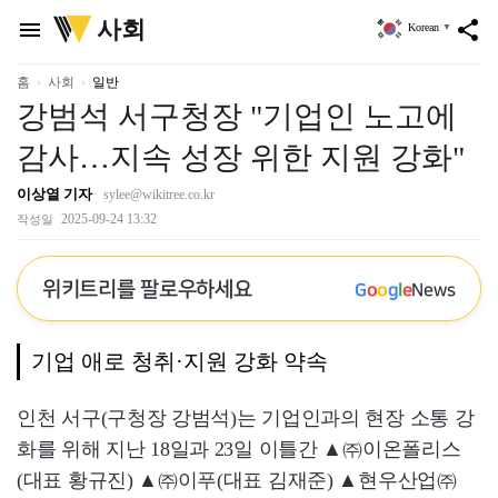
위
사회
menu
share
Korean
▼
키
트
리
홈
사회
일반
강범석 서구청장 "기업인 노고에
감사…지속 성장 위한 지원 강화"
이상열 기자
sylee@wikitree.co.kr
2025-09-24 13:32
작성일
위키트리를 팔로우하세요
G
o
o
g
l
e
News
기업 애로 청취·지원 강화 약속
인천 서구(구청장 강범석)는 기업인과의 현장 소통 강
화를 위해 지난 18일과 23일 이틀간 ▲㈜이온폴리스
(대표 황규진) ▲㈜이푸(대표 김재준) ▲현우산업㈜