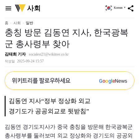
위
사회
menu
share
Korean
▼
키
트
리
홈
사회
일반
충칭 방문 김동연 지사, 한국광복
군 총사령부 찾아
김태희 기자
socialest21@wikitree.co.kr
2025-09-24 15:57
작성일
위키트리를 팔로우하세요
G
o
o
g
l
e
News
김동연 지사“정부 정상화 외교
경기도가 공공외교로 뒷받침”
김동연 경기도지사가 중국 충칭을 방문해 한국광복군
총사령부를 둘러보며 외교 정상화와 경기도의 공공외