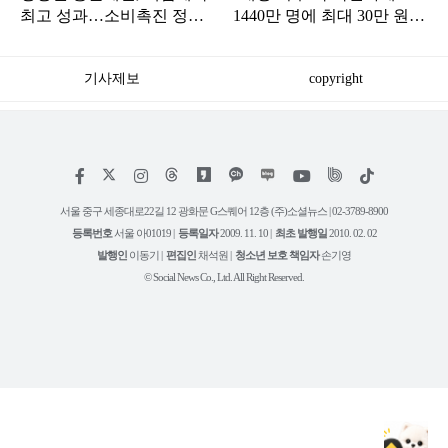
최고 성과…소비촉진 정책
1440만 명에 최대 30만 원
효과 입증
지급하는 '이것'
기사제보
copyright
저
페
인
위
틱
작
이
스
키
톡
권
스
타
트
서울 중구 세종대로22길 12 광화문 G스퀘어 12층 (주)소셜뉴스 | 02-3789-8900
정
북
그
리
보
등록번호
서울 아01019 |
등록일자
2009. 11. 10 |
최초 발행일
2010. 02. 02
램
유
튜
발행인
이동기 |
편집인
채석원 |
청소년 보호 책임자
손기영
브
© Social News Co., Ltd. All Right Reserved.