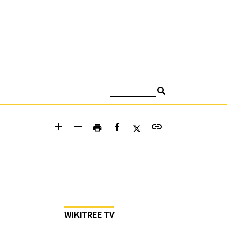
검색
add
remove
link
print
WIKITREE TV