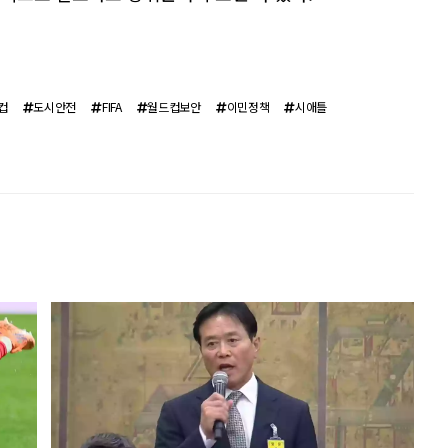
컵
도시안전
FIFA
월드컵보안
이민정책
시애틀