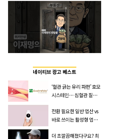
네이티브 광고 베스트
‘혈관 긁는 유리 파편’ 호모
시스테인… 심혈관 질환
으로 사망 위험 부른다
전환 필요한 일반 엽산 vs
바로 쓰이는 활성형 엽
산… 차이는?
더 초깔끔해졌다구요? 최
‘Quatrefolic®’ 주목