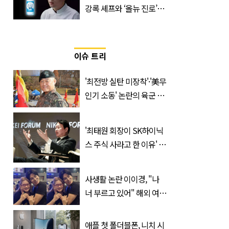
강록 셰프와 ‘올뉴 진로’의
만남
이슈 트리
'최전방 실탄 미장착'·'美무
인기 소동' 논란의 육군 1
군단장, 결국 이렇게 됐다
'최태원 회장이 SK하이닉
스 주식 사라고 한 이유' 글
급속 확산
사생활 논란 이이경, "나
너 부르고 있어" 해외 여배
우와 스킨십 근황 포착
애플 첫 폴더블폰, 니치 시