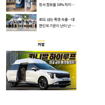
장서 점유율 34% 차지할
듯
40도 넘는 폭염 속출…대
한민국 기온이 난리 난 이
유, 사진 1장으로 설명 가
능
카밥