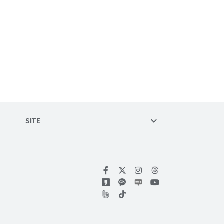
keyboard_arrow_down
SITE
위키트리 페이스북
위키트리 인스타그램
위키트리 유튜브
위키트리 틱톡