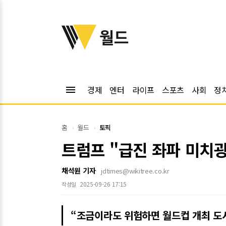
위키트리
월드
menu
경제
엔터
라이프
스포츠
사회
정
홈
월드
토픽
트럼프 "급진 좌파 미치광
채석원 기자
jdtimes@wikitree.co.kr
2025-09-26 17:15
작성일
“조금이라도 위험하면 월드컵 개최 도