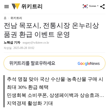
위
위키트리
menu
share
Korean
▼
키
트
리
홈
위키트리
전남 목포시, 전통시장 온누리상
품권 환급 이벤트 운영
노해섭 기자
nogary@wikitree.co.kr
2025-09-28 10:02
작성일
위키트리를 팔로우하세요
G
o
o
g
l
e
News
추석 명절 맞아 국산 수산물·농축산물 구매 시
최대 30% 환급 혜택
민생회복 소비쿠폰, 상생페이백과 상승효과…
지역경제 활성화 기대