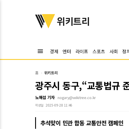
위키트리
위키트리
menu
경제
엔터
라이프
스포츠
사회
정
홈
위키트리
광주시 동구,“교통법규 
노해섭 기자
nogary@wikitree.co.kr
2025-09-28 11:46
작성일
추석맞이 민관 합동 교통안전 캠페인