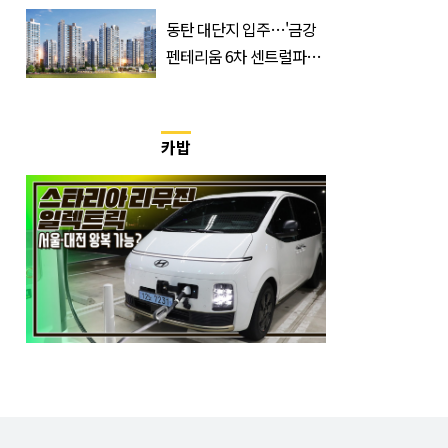
한 번 하죠?”
동탄 대단지 입주…'금강
펜테리움 6차 센트럴파크'
무순위 청약 시작, 분양가
는?
카밥