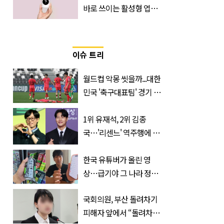
바로 쓰이는 활성형 엽
산… 차이는?
‘Quatrefolic®’ 주목
이슈 트리
월드컵 악몽 씻을까...대한
민국 '축구대표팀' 경기 확
정, 날짜와 시간은?
1위 유재석, 2위 김종
국…'리센느' 역주행에 덩
달아 예능인 브랜드평판 3
위 차지한 '개그맨'
한국 유튜버가 올린 영
상…급기야 그 나라 정부
가 실제로 움직였다
국회의원, 부산 돌려차기
피해자 앞에서 “돌려차기