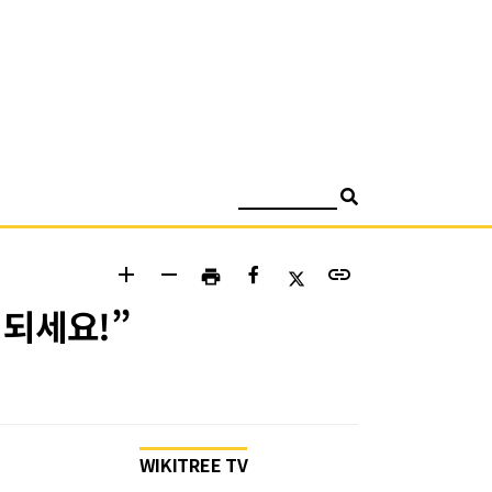
검색
add
remove
link
print
 되세요!”
WIKITREE TV