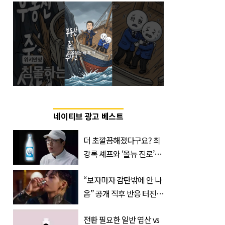
네이티브 광고 베스트
더 초깔끔해졌다구요? 최
강록 셰프와 ‘올뉴 진로’의
만남
“보자마자 감탄밖에 안 나
옴” 공개 직후 반응 터진
진로 뷔 캠페인 영상
전환 필요한 일반 엽산 vs