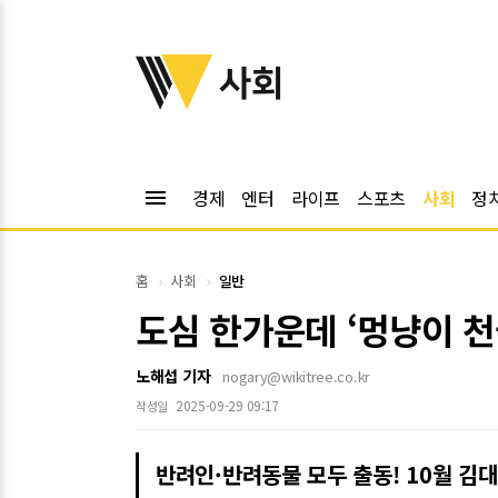
위키트리
사회
menu
경제
엔터
라이프
스포츠
사회
정
홈
사회
일반
도심 한가운데 ‘멍냥이 천국
노해섭 기자
nogary@wikitree.co.kr
2025-09-29 09:17
작성일
반려인·반려동물 모두 출동! 10월 김