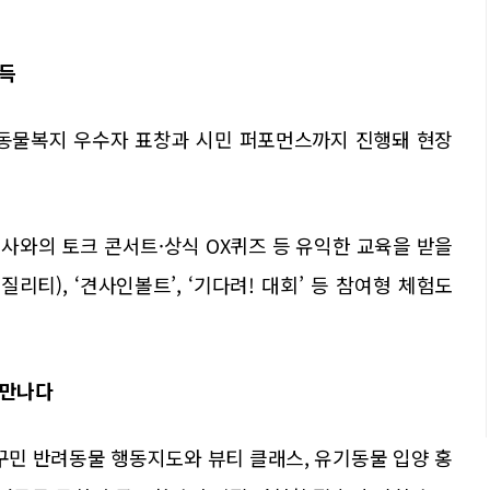
가득
 동물복지 우수자 표창과 시민 퍼포먼스까지 진행돼 현장
사와의 토크 콘서트·상식 OX퀴즈 등 유익한 교육을 받을
리티), ‘견사인볼트’, ‘기다려! 대회’ 등 참여형 체험도
 만나다
꾸민 반려동물 행동지도와 뷰티 클래스, 유기동물 입양 홍