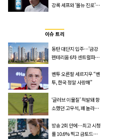
강록 셰프와 ‘올뉴 진로’의
만남
이슈 트리
동탄 대단지 입주…'금강
펜테리움 6차 센트럴파크'
무순위 청약 시작, 분양가
는?
벤투 오른팔 세르지우 “벤
투, 한국 정말 사랑해”
‘글러브 이물질’ 적발돼 항
소했던 고우석, 꽤 놀라운
소식 전해졌다
방송 2회 만에…최고 시청
률 10.6% 찍고 금토드라