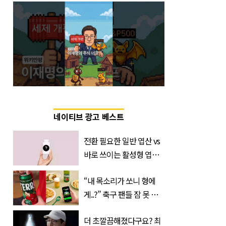
네이티브 광고 베스트
전환 필요한 일반 엽산 vs
바로 쓰이는 활성형 엽
산… 차이는?
“내 목소리가 쏘니 형에
‘Quatrefolic®’ 주목
게..?” 축구 팬들 잠 못 들
게 할 테라의 역대급 이벤
더 초깔끔해졌다구요? 최
트