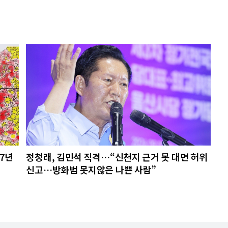
27년
정청래, 김민석 직격…“신천지 근거 못 대면 허위
신고…방화범 못지않은 나쁜 사람”