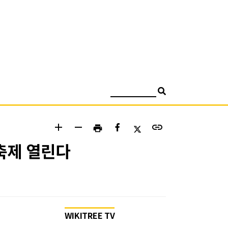
검색
add
remove
link
print
대축제 열린다
WIKITREE TV