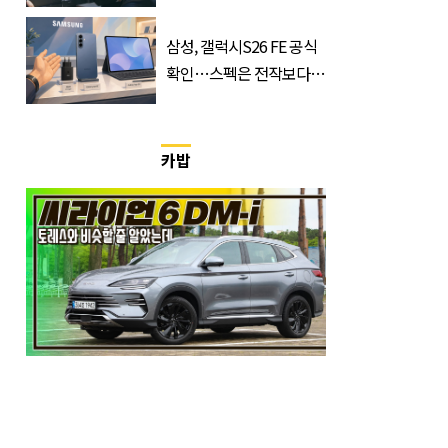
마 전체 1위 차지한 '드라
마'
삼성, 갤럭시S26 FE 공식
확인…스펙은 전작보다
낮췄다
카밥