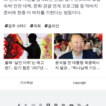
숙박·안전 대책, 문화·관광 연계 프로그램 등 막바지
준비에 한층 더 박차를 가한다는 방침이다.
경주 APEC
국회
결의안
탑
라
인
올해 ‘살인 더위’는 예고
윤석열 전 대통령 옥중메시
편?…믿기 힘든 ‘2027년 여
지 발표…“하나님께 기도드
름 날씨’ 전망
리고 있다”
기사제보
copyright
저
페
인
위
틱