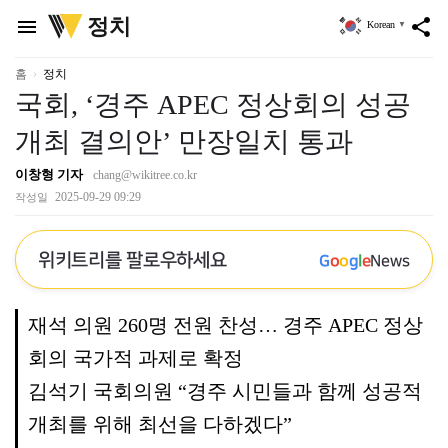
위
정치
menu
share
Korean
▼
키
트
리
홈
정치
국회, ‘경주 APEC 정상회의 성공
개최 결의안’ 만장일치 통과
이창형 기자
chang@wikitree.co.kr
2025-09-29 09:29
작성일
위키트리를 팔로우하세요
G
o
o
g
l
e
News
재석 의원 260명 전원 찬성… 경주 APEC 정상
회의 국가적 과제로 확정
김석기 국회의원 “경주 시민들과 함께 성공적
개최를 위해 최선을 다하겠다”