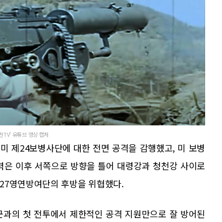
전TV' 유튜브 영상 캡처
 미 제24보병사단에 대한 전면 공격을 감행했고, 미 보병
병력은 이후 서쪽으로 방향을 틀어 대령강과 청천강 사이로
27영연방여단의 후방을 위협했다.
군과의 첫 전투에서 제한적인 공격 지원만으로 잘 방어된