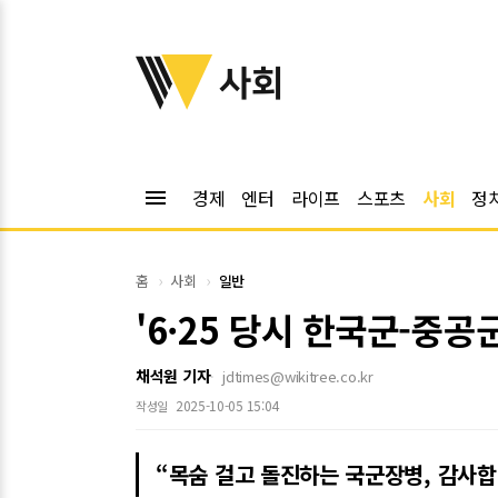
위키트리
사회
menu
경제
엔터
라이프
스포츠
사회
정
홈
사회
일반
'6·25 당시 한국군-중공
채석원 기자
jdtimes@wikitree.co.kr
2025-10-05 15:04
작성일
“목숨 걸고 돌진하는 국군장병, 감사