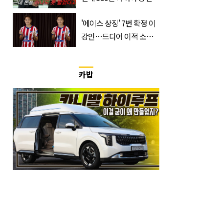
는데 한 푼도 못 벌었다”
'에이스 상징' 7번 확정 이
(이유)
강인…드디어 이적 소감
입 열었다
카밥