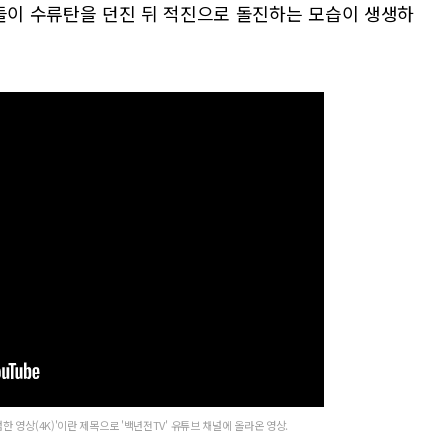
들이 수류탄을 던진 뒤 적진으로 돌진하는 모습이 생생하
 영상(4K)'이란 제목으로 '백년전TV' 유튜브 채널에 올라온 영상.