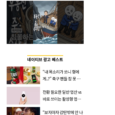
네이티브 광고 베스트
“내 목소리가 쏘니 형에
게..?” 축구 팬들 잠 못 들
게 할 테라의 역대급 이벤
전환 필요한 일반 엽산 vs
트
바로 쓰이는 활성형 엽
산… 차이는?
“보자마자 감탄밖에 안 나
‘Quatrefolic®’ 주목