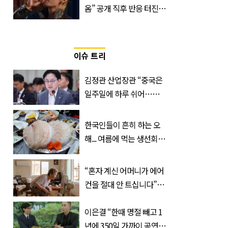
옴” 공개 직후 반응 터진
진로 뷔 캠페인 영상
이슈 트리
김정관 산업장관 “중국은
일주일에 하루 쉬어…주
52시간 손 봐야 한다”
한국인들이 흔히 하는 오
해... 여름에 먹는 생선회가
위험한 '진짜 이유'
“혼자 계신 어머니가 에어
컨을 절대 안 트십니다”…
반응 폭발한 사연의 정체
이은결 “한때 명절 빼고 1
년에 350일 가까이 공연했