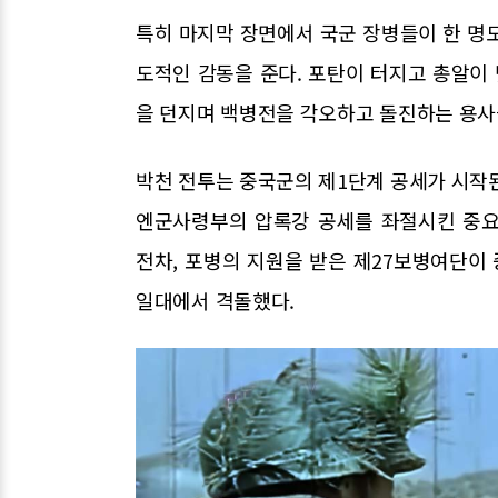
특히 마지막 장면에서 국군 장병들이 한 명
도적인 감동을 준다. 포탄이 터지고 총알이
을 던지며 백병전을 각오하고 돌진하는 용사
박천 전투는 중국군의 제1단계 공세가 시작된 지
엔군사령부의 압록강 공세를 좌절시킨 중요
전차, 포병의 지원을 받은 제27보병여단이 
일대에서 격돌했다.