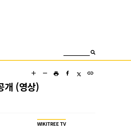
검색
add
remove
link
print
공개 (영상)
WIKITREE TV