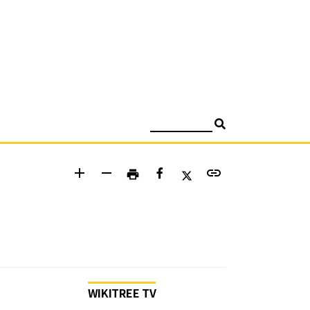
검색
add
remove
link
print
WIKITREE TV