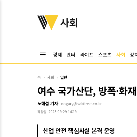
위키트리
사회
menu
경제
엔터
라이프
스포츠
사회
정
홈
사회
일반
여수 국가산단, 방폭·화
노해섭 기자
nogary@wikitree.co.kr
2025-09-29 14:19
작성일
산업 안전 핵심시설 본격 운영