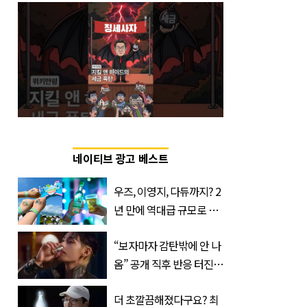
네이티브 광고 베스트
우즈, 이영지, 다듀까지? 2
년 만에 역대급 규모로 돌
아온 ‘이슬라이브 페스티
“보자마자 감탄밖에 안 나
벌’
옴” 공개 직후 반응 터진
진로 뷔 캠페인 영상
더 초깔끔해졌다구요? 최