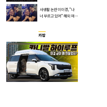
지 취소
사생활 논란 이이경, "나
너 부르고 있어" 해외 여배
우와 스킨십 근황 포착
카밥