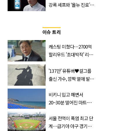
강록 셰프와 ‘올뉴 진로’의
만남
이슈 트리
캐스팅 미쳤다…2700억
할리우드 '초대박작' 리메
이크하는 한국 영화
'137만' 유튜버♥걸그룹
출신 가수, 깜짝 열애 발
표…공개된 투샷 '눈길'
(+사진)
비키니 입고 해변서
20~30분 떨어진 마트·주
거지 이동 피서객 목격담
속출, 반응 폭발
서울 전역이 폭염 최고 단
계…급기야 야구 경기까