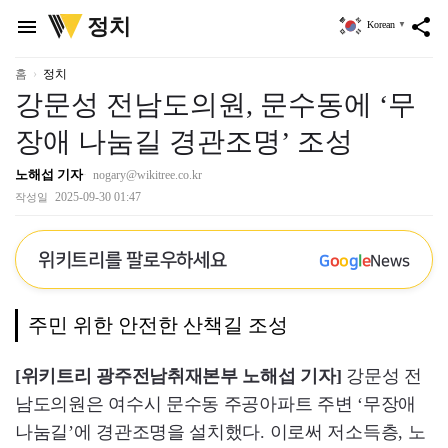
위
정치
menu
share
Korean
▼
키
트
리
홈
정치
강문성 전남도의원, 문수동에 ‘무
장애 나눔길 경관조명’ 조성
노해섭 기자
nogary@wikitree.co.kr
2025-09-30 01:47
작성일
위키트리를 팔로우하세요
G
o
o
g
l
e
News
주민 위한 안전한 산책길 조성
[위키트리 광주전남취재본부 노해섭 기자]
강문성 전
남도의원은 여수시 문수동 주공아파트 주변 ‘무장애
나눔길’에 경관조명을 설치했다. 이로써 저소득층, 노