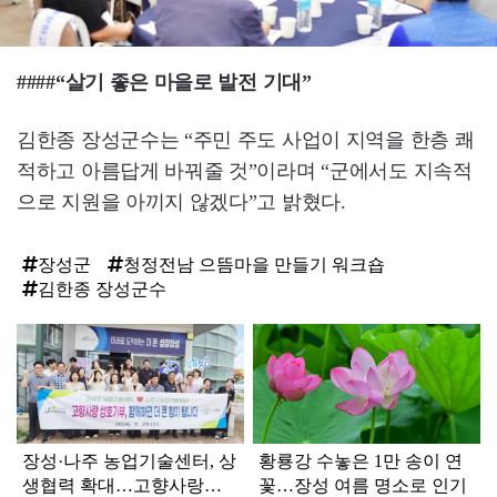
####“살기 좋은 마을로 발전 기대”
김한종 장성군수는 “주민 주도 사업이 지역을 한층 쾌
적하고 아름답게 바꿔줄 것”이라며 “군에서도 지속적
으로 지원을 아끼지 않겠다”고 밝혔다.
장성군
청정전남 으뜸마을 만들기 워크숍
김한종 장성군수
탑
라
인
장성·나주 농업기술센터, 상
황룡강 수놓은 1만 송이 연
생협력 확대…고향사랑기
꽃…장성 여름 명소로 인기