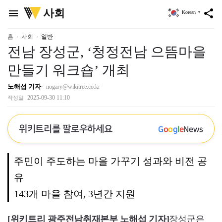
위
사회
menu
share
Korean
▼
키
트
리
홈
사회
일반
전남 장성군, ‘청정전남 으뜸마을
만들기 워크숍’ 개최
노해섭 기자
nogary@wikitree.co.kr
2025-09-30 11:10
작성일
위키트리를 팔로우하세요
G
o
o
g
l
e
News
주민이 주도하는 마을 가꾸기 성과와 비전 공
유
143개 마을 참여, 3년간 지원
[위키트리 광주전남취재본부 노해섭 기자]
장성군은