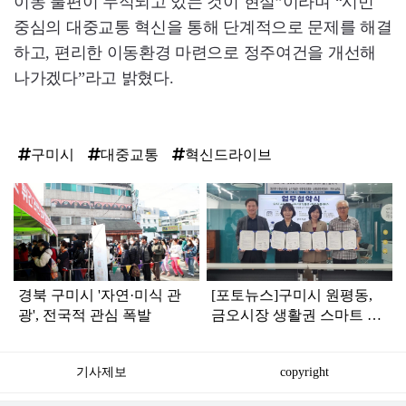
이동 불편이 누적되고 있는 것이 현실”이라며 “시민
중심의 대중교통 혁신을 통해 단계적으로 문제를 해결
하고, 편리한 이동환경 마련으로 정주여건을 개선해
나가겠다”라고 밝혔다.
구미시
대중교통
혁신드라이브
탑
라
인
경북 구미시 '자연·미식 관
[포토뉴스]구미시 원평동,
광', 전국적 관심 폭발
금오시장 생활권 스마트 돌
봄 서비스 업무협약 체결
기사제보
copyright