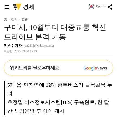
위
경제
menu
share
Korean
▼
키
트
리
홈
경제
일반
구미시, 10월부터 대중교통 혁신
드라이브 본격 가동
전병수 기자
jan2111@wikitree.co.kr
2025-09-30 15:49
작성일
위키트리를 팔로우하세요
G
o
o
g
l
e
News
5개 읍·면지역에 12대 행복버스가 골목골목 누
벼
초정밀 버스정보시스템[BIS] 구축완료, 한 달
간 시범운영 후 정식 개시