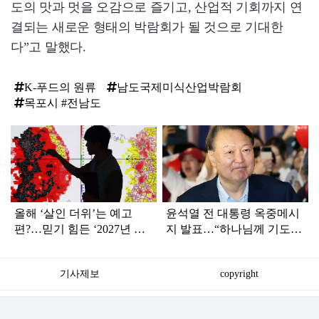
도의 맛과 멋을 오감으로 즐기고, 산업적 기회까지 연
결되는 새로운 형태의 박람회가 될 것으로 기대한
다”고 말했다.
K-푸드의 원류
남도국제미식산업박람회
목포시 #전남도
탑
라
인
올해 ‘살인 더위’는 예고
윤석열 전 대통령 옥중메시
편?…믿기 힘든 ‘2027년 여
지 발표…“하나님께 기도드
름 날씨’ 전망
리고 있다”
기사제보
copyright