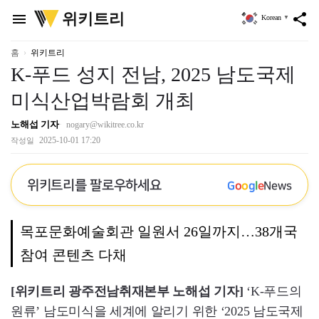
위
위키트리
menu
share
Korean
▼
키
트
리
홈
위키트리
K-푸드 성지 전남, 2025 남도국제
미식산업박람회 개최
노해섭 기자
nogary@wikitree.co.kr
2025-10-01 17:20
작성일
위키트리를 팔로우하세요
G
o
o
g
l
e
News
목포문화예술회관 일원서 26일까지…38개국
참여 콘텐츠 다채
[위키트리 광주전남취재본부 노해섭 기자]
‘K-푸드의
원류’ 남도미식을 세계에 알리기 위한 ‘2025 남도국제