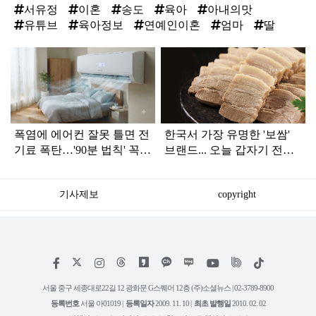
서유정
이혼
송도
육아
아내의맛
유튜브
육아정보
연예인이혼
엄마
딸
탑
라
인
폭염에 에어컨 잘못 틀면 전
한국서 가장 유명한 '보쌈'
기료 폭탄…'90분 법칙' 꼭
브랜드... 오늘 갑자기 전해
확인하세요
진 안 좋은 소식
기사제보
copyright
저
페
인
위
틱
작
이
스
키
톡
권
스
타
트
서울 중구 세종대로22길 12 광화문 G스퀘어 12층 (주)소셜뉴스 | 02-3789-8900
정
북
그
리
보
등록번호
서울 아01019 |
등록일자
2009. 11. 10 |
최초 발행일
2010. 02. 02
램
유