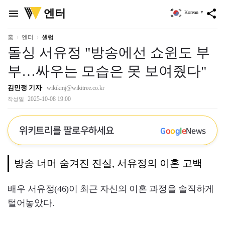
위
엔터
menu
share
Korean
▼
키
트
리
홈
엔터
셀럽
돌싱 서유정 "방송에선 쇼윈도 부
부…싸우는 모습은 못 보여줬다"
김민정 기자
wikikmj@wikitree.co.kr
2025-10-08 19:00
작성일
위키트리를 팔로우하세요
G
o
o
g
l
e
News
방송 너머 숨겨진 진실, 서유정의 이혼 고백
배우 서유정(46)이 최근 자신의 이혼 과정을 솔직하게
털어놓았다.