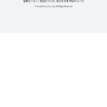
튜
발행인
이동기 |
편집인
채석원 |
청소년 보호 책임자
손기영
브
© Social News Co., Ltd. All Right Reserved.