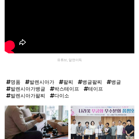
유튜브, 알면이득
명품
발렌시아가
팔찌
뱅글팔찌
뱅글
발렌시아가뱅글
박스테이프
테이프
발렌시아가팔찌
다이소
탑
라
인