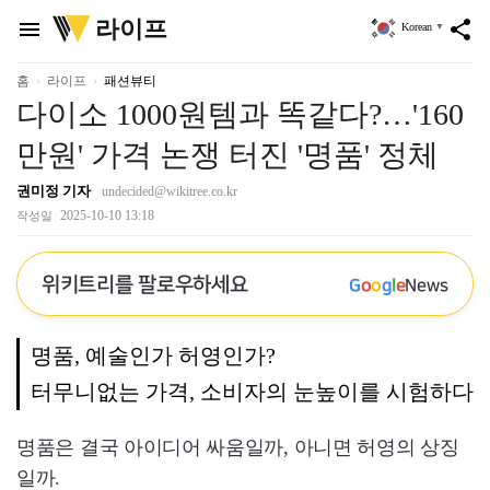
위
라이프
menu
share
Korean
▼
키
트
리
홈
라이프
패션뷰티
다이소 1000원템과 똑같다?…'160
만원' 가격 논쟁 터진 '명품' 정체
권미정 기자
undecided@wikitree.co.kr
2025-10-10 13:18
작성일
위키트리를 팔로우하세요
G
o
o
g
l
e
News
명품, 예술인가 허영인가?
터무니없는 가격, 소비자의 눈높이를 시험하다
명품은 결국 아이디어 싸움일까, 아니면 허영의 상징
일까.