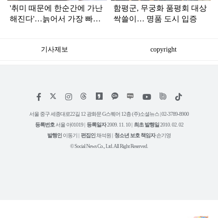
'취미 때문에 한순간에 가난
함평군, 무궁화 품평회 대상
해진다'…늙어서 가장 빠져
싹쓸이… 명품 도시 입증
선 안되는 취미 '1위'
기사제보
copyright
저
페
인
위
틱
작
이
스
키
톡
권
스
타
트
서울 중구 세종대로22길 12 광화문 G스퀘어 12층 (주)소셜뉴스 | 02-3789-8900
정
북
그
리
보
등록번호
서울 아01019 |
등록일자
2009. 11. 10 |
최초 발행일
2010. 02. 02
램
유
튜
발행인
이동기 |
편집인
채석원 |
청소년 보호 책임자
손기영
브
© Social News Co., Ltd. All Right Reserved.