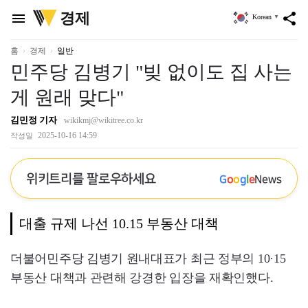
위
경제
menu
share
Korean
▼
키
트
리
홈
경제
일반
민주당 김병기 "빚 없이도 집 사는
게 원래 맞다"
김민정 기자
wikikmj@wikitree.co.kr
2025-10-16 14:59
작성일
위키트리를 팔로우하세요
G
o
o
g
l
e
News
대출 규제 나선 10.15 부동산 대책
더불어민주당 김병기 원내대표가 최근 정부의 10·15
부동산 대책과 관련해 강경한 입장을 재확인했다.