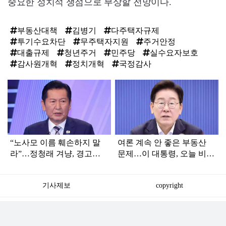
중요한 정치적 쟁점으로 부상할 전망이다.
부동산대책
김병기
다주택자규제
투기수요차단
무주택자지원
주거안정
대출규제
청년주거
민주당
실수요자보호
감사원개혁
정치개혁
국정감사
탑
라
인
“노사모 이름 훼손하지 말
여론 계속 안 좋은 부동산
라”…정청래 겨냥, 경고장
문제…이 대통령, 오늘 비공
세게 날린 인물 정체
개로 ‘이것’ 진행한다
기사제보
copyright