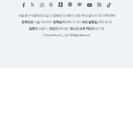
저
페
인
위
틱
작
이
스
키
톡
권
스
타
트
서울 중구 세종대로22길 12 광화문 G스퀘어 12층 (주)소셜뉴스 | 02-3789-8900
정
북
그
리
보
등록번호
서울 아01019 |
등록일자
2009. 11. 10 |
최초 발행일
2010. 02. 02
램
유
튜
발행인
이동기 |
편집인
채석원 |
청소년 보호 책임자
손기영
브
© Social News Co., Ltd. All Right Reserved.