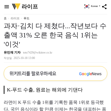
위
라이프
menu
share
Korean
▼
키
트
리
홈
라이프
푸드
과자·김치 다 제쳤다...작년보다 수
출액 31% 오른 한국 음식 1위는
'이것'
유민재 기자
toto7429@wikitree.co.kr
2025-10-18 13:00
작성일
위키트리를 팔로우하세요
G
o
o
g
l
e
News
K-푸드 수출, 원료는 해외에 기댄다
라면이 K 푸드 수출 1위를 기록한 품목 1위로 등극했
다. 국민 음식이라 할 만큼 이제는 한국을 대표하는 품