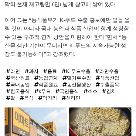
막혀 현재 재고량만 6만t 넘게 창고에 쌓여 있다.
이어 그는 “농식품부가 K-푸드 수출 홍보에만 열을 올
릴 것이 아니라 국내 농업과 식품 산업이 함께 성장할
수 있는 구조적 연계 방안을 마련해야 한다”면서 “농
산물 생산 기반이 무너지면 K-푸드의 지속가능한 성
장도 불가능하다”고 강조했다.
라면
과자
음료
K-푸드수출
라면수출
국산원료
농업연계
밀가루수입
식품산업
국내농업
식품원료
농산물생산
수출품목
한국음식
k푸드
국민음식
소스
김치
쌀
음식
먹거리
신라면
탑
라
인