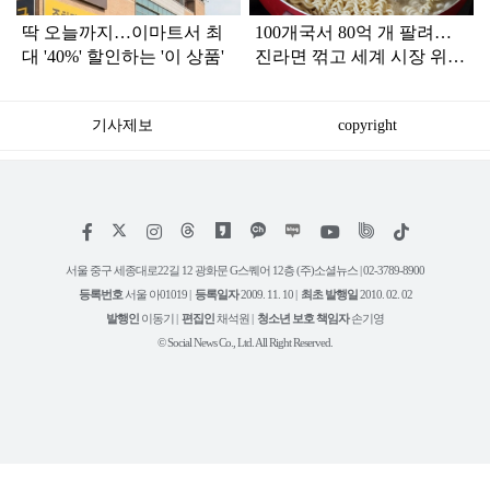
딱 오늘까지…이마트서 최
100개국서 80억 개 팔려…
대 '40%' 할인하는 '이 상품'
진라면 꺾고 세계 시장 위협
하는 '한국 라면'
기사제보
copyright
저
페
인
위
틱
작
이
스
키
톡
권
스
타
트
서울 중구 세종대로22길 12 광화문 G스퀘어 12층 (주)소셜뉴스 | 02-3789-8900
정
북
그
리
보
등록번호
서울 아01019 |
등록일자
2009. 11. 10 |
최초 발행일
2010. 02. 02
램
유
튜
발행인
이동기 |
편집인
채석원 |
청소년 보호 책임자
손기영
브
© Social News Co., Ltd. All Right Reserved.