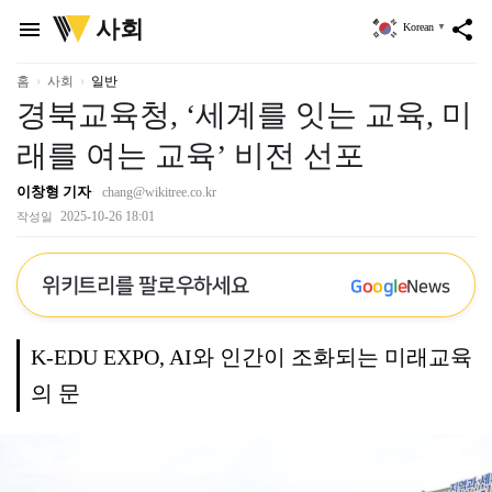
위
사회
menu
share
Korean
▼
키
트
리
홈
사회
일반
경북교육청, ‘세계를 잇는 교육, 미
래를 여는 교육’ 비전 선포
이창형 기자
chang@wikitree.co.kr
2025-10-26 18:01
작성일
위키트리를 팔로우하세요
G
o
o
g
l
e
News
K-EDU EXPO, AI와 인간이 조화되는 미래교육
의 문