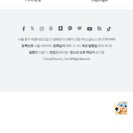
저
페
인
위
틱
작
이
스
키
톡
권
스
타
트
서울 중구 세종대로22길 12 광화문 G스퀘어 12층 (주)소셜뉴스 | 02-3789-8900
정
북
그
리
보
등록번호
서울 아01019 |
등록일자
2009. 11. 10 |
최초 발행일
2010. 02. 02
램
유
튜
발행인
이동기 |
편집인
채석원 |
청소년 보호 책임자
손기영
브
© Social News Co., Ltd. All Right Reserved.