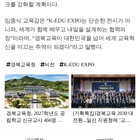
크를 강화할 계획이다.
임종식 교육감은 “K-EDU EXPO는 단순한 전시가 아
니라, 세계가 함께 배우고 내일을 설계하는 협력의
장”이라며, “경북교육이 대한민국을 넘어 세계 교육혁
신을 이끄는 주역이 되겠다”라고 말했다.
경북교육청
비전
K-EDU EXPO
탑
라
인
경북교육청, 2027학년도 공
[기획특집]경북교육 2030 대
립학교 신규교사 466명 선
전환...일선 지원청에 ‘교육
발 예정
활동보호 전담 기구’ 설치
기사제보
copyright